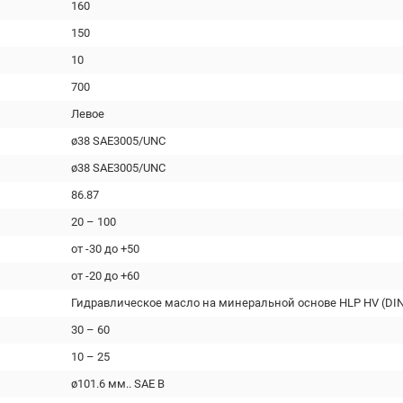
160
150
10
700
Левое
ø38 SAE3005/UNC
ø38 SAE3005/UNC
86.87
20 – 100
от -30 до +50
от -20 до +60
Гидравлическое масло на минеральной основе HLP HV (DIN
30 – 60
10 – 25
ø101.6 мм.. SAE B