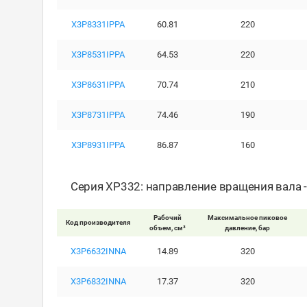
X3P8331IPPA
60.81
220
X3P8531IPPA
64.53
220
X3P8631IPPA
70.74
210
X3P8731IPPA
74.46
190
X3P8931IPPA
86.87
160
Серия XP332: направление вращения вала 
Рабочий
Максимальное пиковое
Код производителя
объем, см³
давление, бар
X3P6632INNA
14.89
320
X3P6832INNA
17.37
320