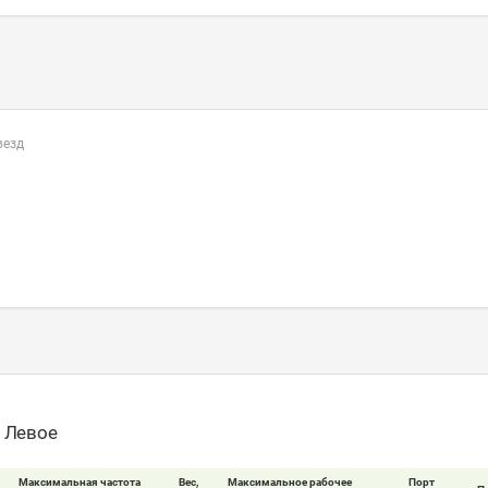
везд
- Левое
Максимальная частота
Вес,
Максимальное рабочее
Порт