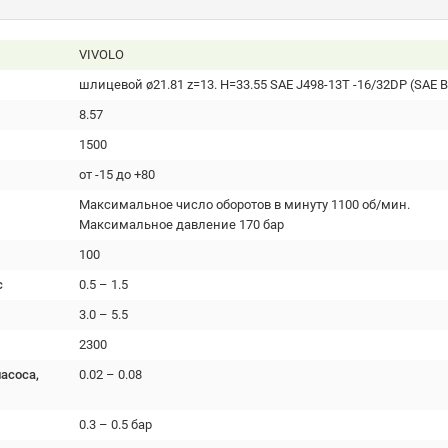
VIVOLO
шлицевой ø21.81 z=13. H=33.55 SAE J498-13T -16/32DP (SAE B
8.57
1500
от -15 до +80
Максимальное число оборотов в минуту 1100 об/мин.
Максимальное давление 170 бар
100
с
0.5 – 1.5
3.0 – 5.5
2300
асоса,
0.02 – 0.08
0.3 – 0.5 бар