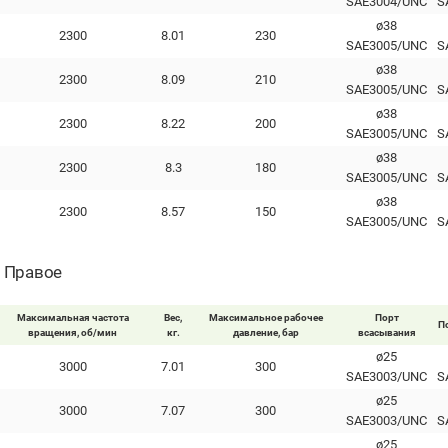
SAE3004/UNC
S
ø38
2300
8.01
230
SAE3005/UNC
S
ø38
2300
8.09
210
SAE3005/UNC
S
ø38
2300
8.22
200
SAE3005/UNC
S
ø38
2300
8.3
180
SAE3005/UNC
S
ø38
2300
8.57
150
SAE3005/UNC
S
- Правое
Максимальная частота
Вес,
Максимальное рабочее
Порт
П
вращения, об/мин
кг.
давление, бар
всасывания
ø25
3000
7.01
300
SAE3003/UNC
S
ø25
3000
7.07
300
SAE3003/UNC
S
ø25