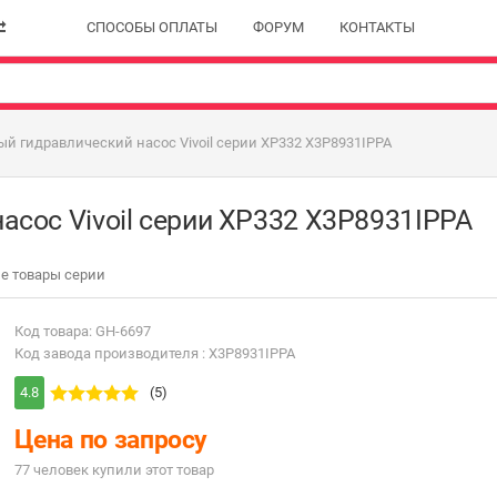
СПОСОБЫ ОПЛАТЫ
ФОРУМ
КОНТАКТЫ
й гидравлический насос Vivoil серии XP332 X3P8931IPPA
сос Vivoil серии XP332 X3P8931IPPA
е товары серии
Код товара: GH-6697
Код завода производителя : X3P8931IPPA
4.8
(5)
Цена по запросу
77 человек купили этот товар