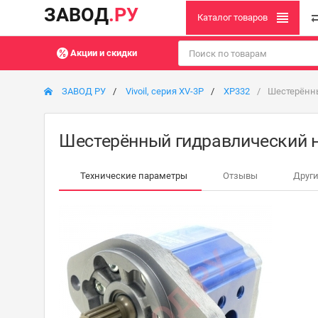
ЗАВОД
.РУ
Каталог товаров
Акции и скидки
ЗАВОД РУ
Vivoil, серия XV-3P
XP332
Шестерённы
Шестерённый гидравлический на
Технические параметры
Отзывы
Други