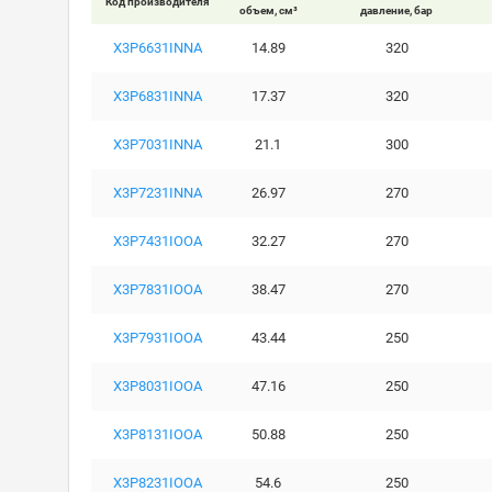
Код производителя
объем, см³
давление, бар
X3P6631INNA
14.89
320
X3P6831INNA
17.37
320
X3P7031INNA
21.1
300
X3P7231INNA
26.97
270
X3P7431IOOA
32.27
270
X3P7831IOOA
38.47
270
X3P7931IOOA
43.44
250
X3P8031IOOA
47.16
250
X3P8131IOOA
50.88
250
X3P8231IOOA
54.6
250