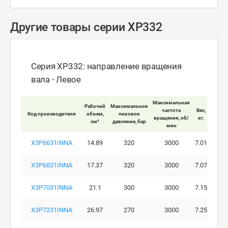
Другие товары серии XP332
Серия XP332: направление вращения
вала - Левое
Максимальная
Рабочий
Максимальное
Макси
частота
Вес,
Код производителя
объем,
пиковое
ра
вращения, об/
кг.
см³
давление, бар
давле
мин
X3P6631INNA
14.89
320
3000
7.01
X3P6831INNA
17.37
320
3000
7.07
X3P7031INNA
21.1
300
3000
7.15
X3P7231INNA
26.97
270
3000
7.25