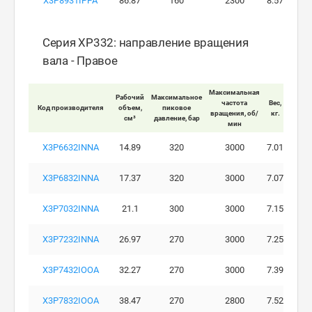
X3P8931IPPA
86.87
160
2300
8.57
Серия XP332: направление вращения
вала - Правое
Максимальная
Рабочий
Максимальное
Макси
частота
Вес,
Код производителя
объем,
пиковое
ра
вращения, об/
кг.
см³
давление, бар
давле
мин
X3P6632INNA
14.89
320
3000
7.01
X3P6832INNA
17.37
320
3000
7.07
X3P7032INNA
21.1
300
3000
7.15
X3P7232INNA
26.97
270
3000
7.25
X3P7432IOOA
32.27
270
3000
7.39
X3P7832IOOA
38.47
270
2800
7.52