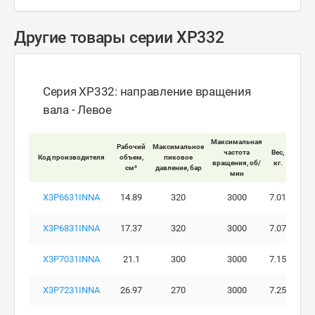
Другие товары серии XP332
Серия XP332: направление вращения
вала - Левое
Максимальная
Рабочий
Максимальное
Макси
частота
Вес,
Код производителя
объем,
пиковое
ра
вращения, об/
кг.
см³
давление, бар
давле
мин
X3P6631INNA
14.89
320
3000
7.01
X3P6831INNA
17.37
320
3000
7.07
X3P7031INNA
21.1
300
3000
7.15
X3P7231INNA
26.97
270
3000
7.25