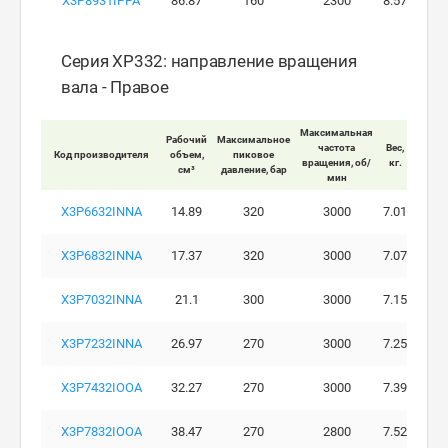
X3P8931IPPA
86.87
160
2300
8.57
Серия XP332: направление вращения
вала - Правое
Максимальная
Рабочий
Максимальное
Макси
частота
Вес,
Код производителя
объем,
пиковое
ра
вращения, об/
кг.
см³
давление, бар
давле
мин
X3P6632INNA
14.89
320
3000
7.01
X3P6832INNA
17.37
320
3000
7.07
X3P7032INNA
21.1
300
3000
7.15
X3P7232INNA
26.97
270
3000
7.25
X3P7432IOOA
32.27
270
3000
7.39
X3P7832IOOA
38.47
270
2800
7.52