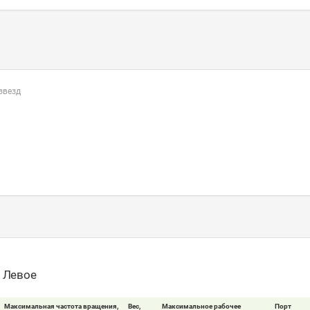
 звезд
- Левое
Максимальная частота вращения,
Вес,
Максимальное рабочее
Порт