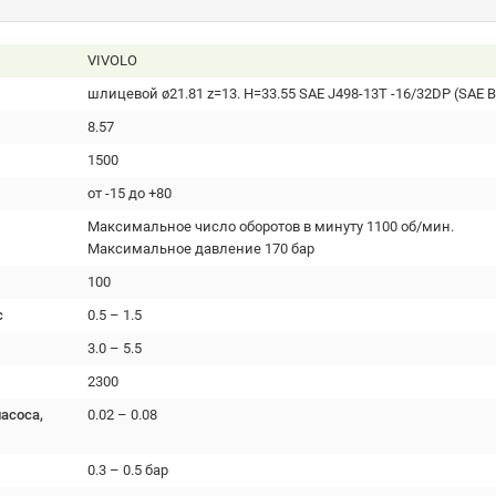
VIVOLO
шлицевой ø21.81 z=13. H=33.55 SAE J498-13T -16/32DP (SAE B
8.57
1500
от -15 до +80
Максимальное число оборотов в минуту 1100 об/мин.
Максимальное давление 170 бар
100
с
0.5 – 1.5
3.0 – 5.5
2300
асоса,
0.02 – 0.08
0.3 – 0.5 бар