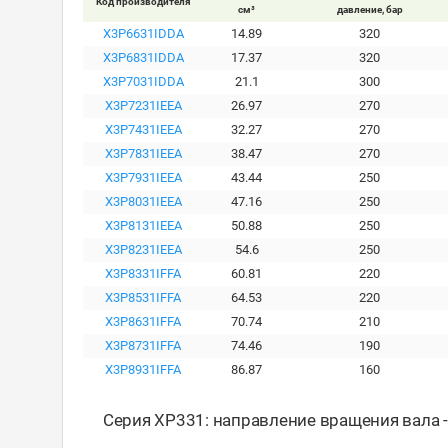
Код производителя
см³
давление, бар
X3P6631IDDA
14.89
320
X3P6831IDDA
17.37
320
X3P7031IDDA
21.1
300
X3P7231IEEA
26.97
270
X3P7431IEEA
32.27
270
X3P7831IEEA
38.47
270
X3P7931IEEA
43.44
250
X3P8031IEEA
47.16
250
X3P8131IEEA
50.88
250
X3P8231IEEA
54.6
250
X3P8331IFFA
60.81
220
X3P8531IFFA
64.53
220
X3P8631IFFA
70.74
210
X3P8731IFFA
74.46
190
X3P8931IFFA
86.87
160
Серия XP331: направление вращения вала 