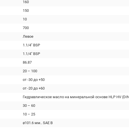
160
150
10
700
Левое
1.1/4" BSP
1.1/4" BSP
86.87
20 – 100
от -30 до +50
от -20 до +60
Гидравлическое масло на минеральной основе HLP HV (DIN
30 – 60
10 – 25
ø101.6 мм.. SAE B