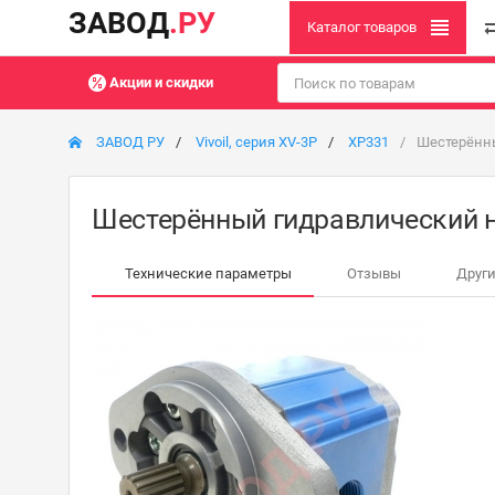
ЗАВОД
.РУ
Каталог товаров
Акции и скидки
ЗАВОД РУ
Vivoil, серия XV-3P
XP331
Шестерённы
Шестерённый гидравлический на
Технические параметры
Отзывы
Други