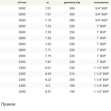
об/мин
кг.
давление, бар
всасывания
3000
7.01
300
3/4" BSP
3000
7.07
300
3/4" BSP
3000
7.15
280
3/4" BSP
3000
7.25
250
1" BSP
3000
7.39
250
1" BSP
2800
7.52
250
1" BSP
2800
7.63
250
1" BSP
2800
7.71
230
1" BSP
2800
7.79
230
1" BSP
2300
7.87
230
1" BSP
2300
8.01
230
1.1/4" BSP
2300
8.09
210
1.1/4" BSP
2300
8.22
200
1.1/4" BSP
2300
8.3
180
1.1/4" BSP
2300
8.57
150
1.1/4" BSP
- Правое