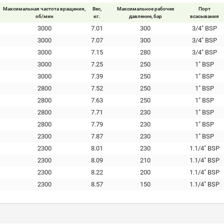
Максимальная частота вращения,
Вес,
Максимальное рабочее
Порт
об/мин
кг.
давление, бар
всасывания
3000
7.01
300
3/4" BSP
3000
7.07
300
3/4" BSP
3000
7.15
280
3/4" BSP
3000
7.25
250
1" BSP
3000
7.39
250
1" BSP
2800
7.52
250
1" BSP
2800
7.63
250
1" BSP
2800
7.71
230
1" BSP
2800
7.79
230
1" BSP
2300
7.87
230
1" BSP
2300
8.01
230
1.1/4" BSP
2300
8.09
210
1.1/4" BSP
2300
8.22
200
1.1/4" BSP
2300
8.57
150
1.1/4" BSP