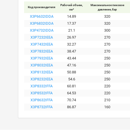
Рабочий объем,
Максимальное пиковое
Код производителя
см³
давление, бар
X3P6632IDDA
14.89
320
X3P6832IDDA
17.37
320
X3P4732IDDA
21.1
300
X3P7232IEEA
26.97
270
X3P7432IEEA
32.27
270
X3P7832IEEA
38.47
270
X3P7932IEEA
43.44
250
X3P8032IEEA
47.16
250
X3P8132IEEA
50.88
250
X3P8232IEEA
54.6
250
X3P8332IFFA
60.81
220
X3P8532IFFA
64.53
220
X3P8632IFFA
70.74
210
X3P8732IFFA
86.87
160