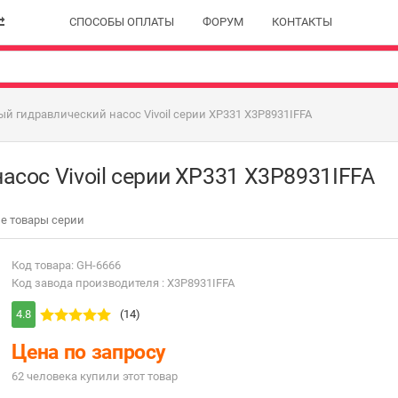
СПОСОБЫ ОПЛАТЫ
ФОРУМ
КОНТАКТЫ
й гидравлический насос Vivoil серии XP331 X3P8931IFFA
сос Vivoil серии XP331 X3P8931IFFA
е товары серии
Код товара: GH-6666
Код завода производителя : X3P8931IFFA
4.8
(14)
Цена по запросу
62 человекa купили этот товар