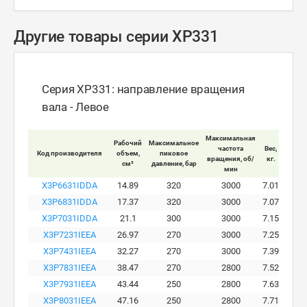
Другие товары серии XP331
Серия XP331: направление вращения
вала - Левое
Максимальная
Рабочий
Максимальное
Макси
частота
Вес,
Код производителя
объем,
пиковое
ра
вращения, об/
кг.
см³
давление, бар
давле
мин
X3P6631IDDA
14.89
320
3000
7.01
X3P6831IDDA
17.37
320
3000
7.07
X3P7031IDDA
21.1
300
3000
7.15
X3P7231IEEA
26.97
270
3000
7.25
X3P7431IEEA
32.27
270
3000
7.39
X3P7831IEEA
38.47
270
2800
7.52
X3P7931IEEA
43.44
250
2800
7.63
X3P8031IEEA
47.16
250
2800
7.71