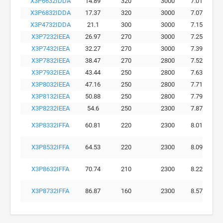
X3P6632IDDA
14.89
320
3000
7.01
X3P6832IDDA
17.37
320
3000
7.07
X3P4732IDDA
21.1
300
3000
7.15
X3P7232IEEA
26.97
270
3000
7.25
X3P7432IEEA
32.27
270
3000
7.39
X3P7832IEEA
38.47
270
2800
7.52
X3P7932IEEA
43.44
250
2800
7.63
X3P8032IEEA
47.16
250
2800
7.71
X3P8132IEEA
50.88
250
2800
7.79
X3P8232IEEA
54.6
250
2300
7.87
X3P8332IFFA
60.81
220
2300
8.01
X3P8532IFFA
64.53
220
2300
8.09
X3P8632IFFA
70.74
210
2300
8.22
X3P8732IFFA
86.87
160
2300
8.57