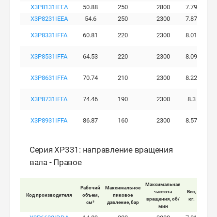
X3P8131IEEA
50.88
250
2800
7.79
X3P8231IEEA
54.6
250
2300
7.87
X3P8331IFFA
60.81
220
2300
8.01
X3P8531IFFA
64.53
220
2300
8.09
X3P8631IFFA
70.74
210
2300
8.22
X3P8731IFFA
74.46
190
2300
8.3
X3P8931IFFA
86.87
160
2300
8.57
Серия XP331: направление вращения
вала - Правое
Максимальная
Рабочий
Максимальное
Макси
частота
Вес,
Код производителя
объем,
пиковое
ра
вращения, об/
кг.
см³
давление, бар
давле
мин