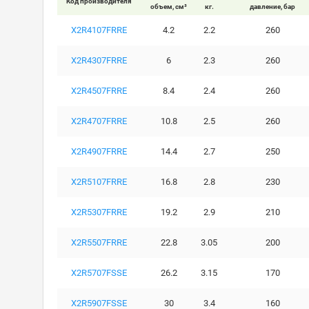
Код производителя
объем, см³
кг.
давление, бар
X2R4107FRRE
4.2
2.2
260
X2R4307FRRE
6
2.3
260
X2R4507FRRE
8.4
2.4
260
X2R4707FRRE
10.8
2.5
260
X2R4907FRRE
14.4
2.7
250
X2R5107FRRE
16.8
2.8
230
X2R5307FRRE
19.2
2.9
210
X2R5507FRRE
22.8
3.05
200
X2R5707FSSE
26.2
3.15
170
X2R5907FSSE
30
3.4
160