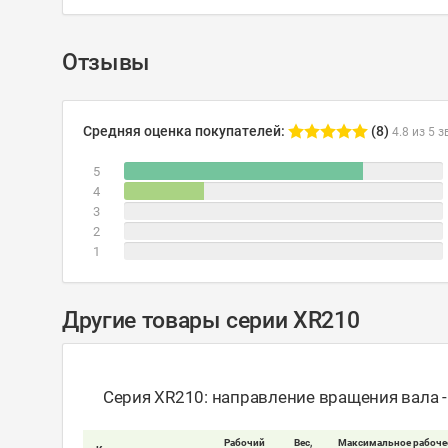
Отзывы
Средняя оценка покупателей:
(8)
4.8 из 5 з
5
4
3
2
1
Другие товары серии XR210
Серия XR210: направление вращения вала 
Рабочий
Вес,
Максимальное рабоче