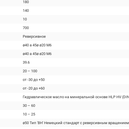
180
140
10
700
Реверсивное
ø40 a 45ø ø20 М6
ø40 a 45ø ø20 М6
39.6
20 – 100
от -30 до +50
от -20 до +60
Гидравлическое масло на минеральной основе HLP HV (DIN
30 – 60
10 – 25
ø50 Тип 'BH' Немецкий стандарт с реверсивным вращением