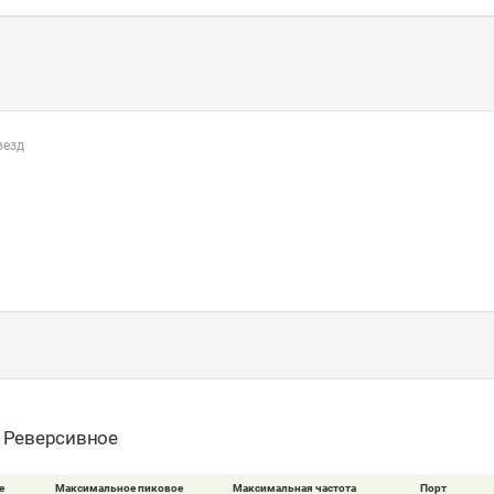
везд
- Реверсивное
е
Максимальное пиковое
Максимальная частота
Порт