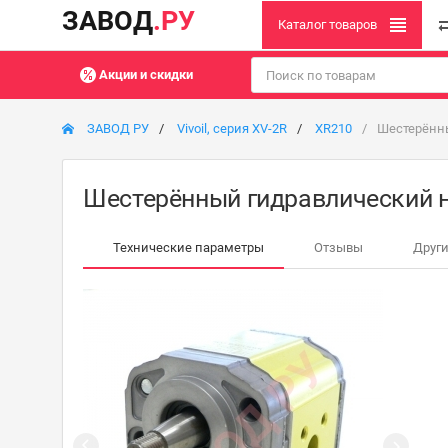
ЗАВОД
.РУ
Каталог товаров
Акции и скидки
ЗАВОД РУ
Vivoil, серия XV-2R
XR210
Шестерённы
Шестерённый гидравлический н
Технические параметры
Отзывы
Други