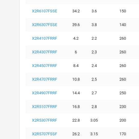
X2R6107FSSE
34.2
3.6
150
X2R6307FSSE
39.6
3.8
140
X2R4107FRRF
4.2
2.2
260
X2R4307FRRF
6
2.3
260
X2R4507FRRF
8.4
2.4
260
X2R4707FRRF
10.8
2.5
260
X2R4907FRRF
14.4
2.7
250
X2R5107FRRF
16.8
2.8
230
X2R5307FRRF
22.8
3.05
200
X2R5707FSSF
26.2
3.15
170