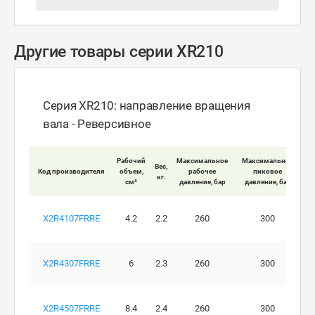
Другие товары серии XR210
Серия XR210: направление вращения
вала - Реверсивное
Мак
Рабочий
Максимальное
Максимальное
Вес,
Код производителя
объем,
рабочее
пиковое
кг.
вра
см³
давление, бар
давление, бар
X2R4107FRRE
4.2
2.2
260
300
X2R4307FRRE
6
2.3
260
300
X2R4507FRRE
8.4
2.4
260
300