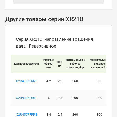
Другие товары серии XR210
Серия XR210: направление вращения
вала - Реверсивное
Мак
Рабочий
Максимальное
Максимальное
Вес,
Код производителя
объем,
рабочее
пиковое
кг.
вра
см³
давление, бар
давление, бар
X2R4107FRRE
4.2
2.2
260
300
X2R4307FRRE
6
2.3
260
300
X2R4507FRRE
8.4
2.4
260
300