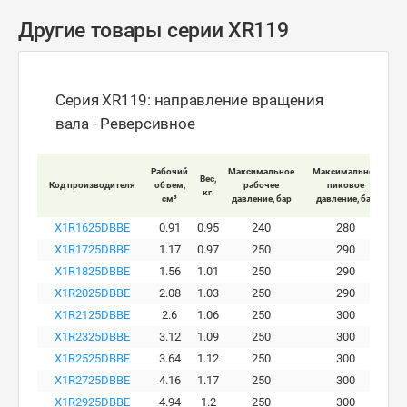
Другие товары серии XR119
Серия XR119: направление вращения
вала - Реверсивное
Мак
Рабочий
Максимальное
Максимальное
Вес,
Код производителя
объем,
рабочее
пиковое
кг.
вра
см³
давление, бар
давление, бар
X1R1625DBBE
0.91
0.95
240
280
X1R1725DBBE
1.17
0.97
250
290
X1R1825DBBE
1.56
1.01
250
290
X1R2025DBBE
2.08
1.03
250
290
X1R2125DBBE
2.6
1.06
250
300
X1R2325DBBE
3.12
1.09
250
300
X1R2525DBBE
3.64
1.12
250
300
X1R2725DBBE
4.16
1.17
250
300
X1R2925DBBE
4.94
1.2
250
300