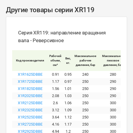
Другие товары серии XR119
Серия XR119: направление вращения
вала - Реверсивное
Мак
Рабочий
Максимальное
Максимальное
Вес,
Код производителя
объем,
рабочее
пиковое
кг.
вра
см³
давление, бар
давление, бар
X1R1625DBBE
0.91
0.95
240
280
X1R1725DBBE
1.17
0.97
250
290
X1R1825DBBE
1.56
1.01
250
290
X1R2025DBBE
2.08
1.03
250
290
X1R2125DBBE
2.6
1.06
250
300
X1R2325DBBE
3.12
1.09
250
300
X1R2525DBBE
3.64
1.12
250
300
X1R2725DBBE
4.16
1.17
250
300
X1R2925DBBE
4.94
1.2
250
300