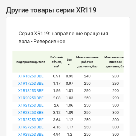
Другие товары серии XR119
Серия XR119: направление вращения
вала - Реверсивное
Мак
Рабочий
Максимальное
Максимальное
Вес,
Код производителя
объем,
рабочее
пиковое
кг.
вра
см³
давление, бар
давление, бар
X1R1625DBBE
0.91
0.95
240
280
X1R1725DBBE
1.17
0.97
250
290
X1R1825DBBE
1.56
1.01
250
290
X1R2025DBBE
2.08
1.03
250
290
X1R2125DBBE
2.6
1.06
250
300
X1R2325DBBE
3.12
1.09
250
300
X1R2525DBBE
3.64
1.12
250
300
X1R2725DBBE
4.16
1.17
250
300
X1R2925DBBE
4.94
1.2
250
300