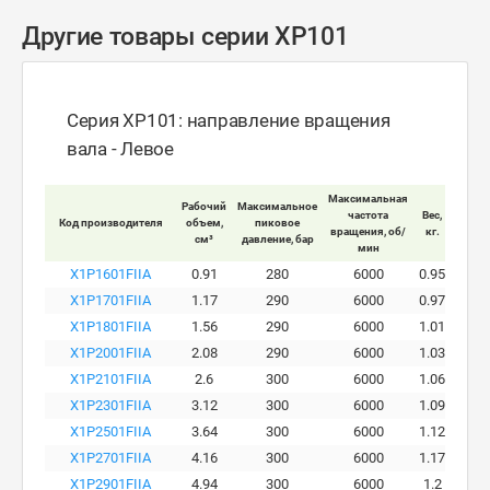
Другие товары серии XP101
Серия XP101: направление вращения
вала - Левое
Максимальная
Рабочий
Максимальное
Макси
частота
Вес,
Код производителя
объем,
пиковое
ра
вращения, об/
кг.
см³
давление, бар
давле
мин
X1P1601FIIA
0.91
280
6000
0.95
X1P1701FIIA
1.17
290
6000
0.97
X1P1801FIIA
1.56
290
6000
1.01
X1P2001FIIA
2.08
290
6000
1.03
X1P2101FIIA
2.6
300
6000
1.06
X1P2301FIIA
3.12
300
6000
1.09
X1P2501FIIA
3.64
300
6000
1.12
X1P2701FIIA
4.16
300
6000
1.17
X1P2901FIIA
4.94
300
6000
1.2