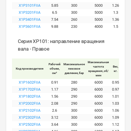
X1P3101FIIA
5.85
300
5000
1.26
X1P3201FIIA
6.5
300
5000
1.3
X1P3401FIIA
7.54
260
5000
1.36
X1P3601FIIA
9.88
230
4000
1.5
Серия XP101: направление вращения
вала - Правое
Максимальная
Рабочий
Максимальное
Макси
частота
Вес,
Код производителя
объем,
пиковое
ра
вращения, об/
кг.
см³
давление, бар
давле
мин
X1P1602FIIA
0.91
280
6000
0.95
X1P1702FIIA
1.17
290
6000
0.97
X1P1802FIIA
1.56
290
6000
1.01
X1P2002FIIA
2.08
290
6000
1.03
X1P2102FIIA
2.6
300
6000
1.06
X1P2302FIIA
3.12
300
6000
1.09
X1P2502FIIA
3.64
300
6000
1.12