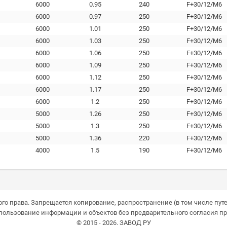
6000
0.95
240
F+30/12/M6
6000
0.97
250
F+30/12/M6
6000
1.01
250
F+30/12/M6
6000
1.03
250
F+30/12/M6
6000
1.06
250
F+30/12/M6
6000
1.09
250
F+30/12/M6
6000
1.12
250
F+30/12/M6
6000
1.17
250
F+30/12/M6
6000
1.2
250
F+30/12/M6
5000
1.26
250
F+30/12/M6
5000
1.3
250
F+30/12/M6
5000
1.36
220
F+30/12/M6
4000
1.5
190
F+30/12/M6
го права. Запрещается копирование, распространение (в том числе путе
пользование информации и объектов без предварительного согласия пр
© 2015 - 2026. ЗАВОД РУ