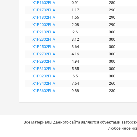
X1P1602FIIA
0.91
280
X1P1702FIIA
1.17
290
X1P1802FIIA
1.56
290
X1P2002FIIA
2.08
290
X1P2102FIIA
2.6
300
X1P2302FIIA
3.12
300
X1P2502FIIA
3.64
300
X1P2702FIIA
4.16
300
X1P2902FIIA
4.94
300
X1P3102FIIA
5.85
300
X1P3202FIIA
6.5
300
X1P3402FIIA
7.54
260
X1P3602FIIA
9.88
230
Все материалы данного сайта являются объектами авторско
любое иное ис