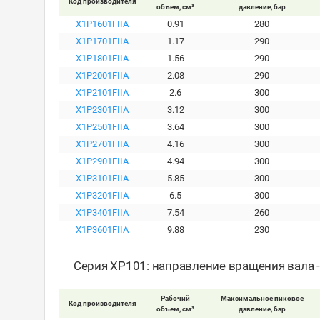
Код производителя
объем, см³
давление, бар
X1P1601FIIA
0.91
280
X1P1701FIIA
1.17
290
X1P1801FIIA
1.56
290
X1P2001FIIA
2.08
290
X1P2101FIIA
2.6
300
X1P2301FIIA
3.12
300
X1P2501FIIA
3.64
300
X1P2701FIIA
4.16
300
X1P2901FIIA
4.94
300
X1P3101FIIA
5.85
300
X1P3201FIIA
6.5
300
X1P3401FIIA
7.54
260
X1P3601FIIA
9.88
230
Серия XP101: направление вращения вала 
Рабочий
Максимальное пиковое
Код производителя
объем, см³
давление, бар