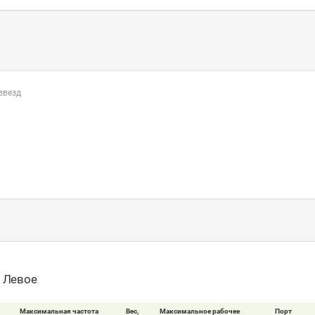
 звезд
- Левое
Максимальная частота
Вес,
Максимальное рабочее
Порт