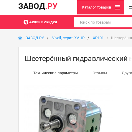
ЗАВОД
.РУ
Каталог товаров
Акции и скидки
ЗАВОД РУ
Vivoil, серия XV-1P
XP101
Шестерённы
Шестерённый гидравлический на
Технические параметры
Отзывы
Други