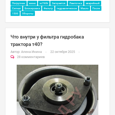
Погрузчик
мини
xc760k
Загорается
Лампочка
аварийный
Сигнал
Блокировка
Фильтр
гидравлическое
Масло
После
1500
Обороты
Что внутри у фильтра гидробака
трактора т40?
Автор:
Алена Инина
22 октября 2025
28 комментариев