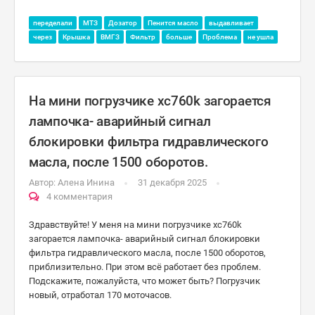
переделали
МТЗ
Дозатор
Пенится масло
выдавливает
через
Крышка
ВМГЗ
Фильтр
больше
Проблема
не ушла
На мини погрузчике xc760k загорается
лампочка- аварийный сигнал
блокировки фильтра гидравлического
масла, после 1500 оборотов.
Автор:
Алена Инина
31 декабря 2025
4 комментария
Здравствуйте! У меня на мини погрузчике xc760k
загорается лампочка- аварийный сигнал блокировки
фильтра гидравлического масла, после 1500 оборотов,
приблизительно. При этом всё работает без проблем.
Подскажите, пожалуйста, что может быть? Погрузчик
новый, отработал 170 моточасов.