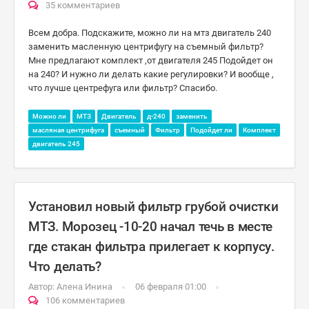
35 комментариев
Всем добра. Подскажите, можно ли на мтз двигатель 240
заменить масленную центрифугу на съемный фильтр?
Мне предлагают комплект ,от двигателя 245 Подойдет он
на 240? И нужно ли делать какие регулировки? И вообще ,
что лучше центрефуга или фильтр? Спасибо.
Можно ли
МТЗ
Двигатель
д-240
заменить
масляная центрифуга
съемный
Фильтр
Подойдет ли
Комплект
двигатель 245
Установил новый фильтр грубой очистки
МТЗ. Морозец -10-20 начал течь в месте
где стакан фильтра прилегает к корпусу.
Что делать?
Автор:
Алена Инина
06 февраля 01:00
106 комментариев