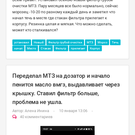
очистки МТЗ. Пару месяцев все было нормально, сейчас
морозец -10-20 по разному каждый день и заметил что
начал течь в месте где стакан фильтра прилегает к
корпусу. Резинка целая и мягкая. Что можно сделать,
может кто сталкивался?
установил
Новый
Фильтр грубой очистки
МТЗ
Мороз
Течь
начал
Место
Стакан
Фильтр
прилегает
Корпус
Переделал МТЗ на дозатор и начало
пенится масло вмгз, выдавливает через
крышку. Ставил фильтр больше,
проблема не ушла.
Автор:
Алена Инина
10 января 13:06
40 комментариев