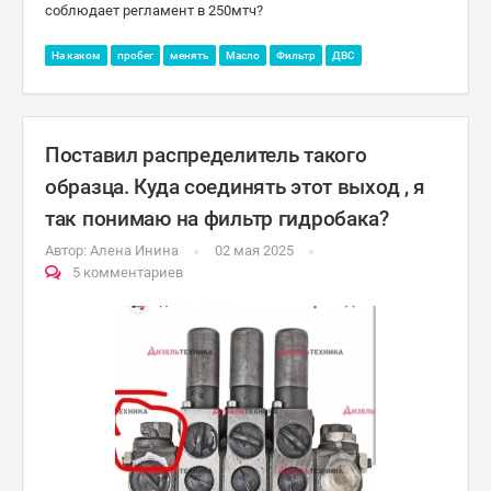
соблюдает регламент в 250мтч?
На каком
пробег
менять
Масло
Фильтр
ДВС
Поставил распределитель такого
образца. Куда соединять этот выход , я
так понимаю на фильтр гидробака?
Автор:
Алена Инина
02 мая 2025
5 комментариев