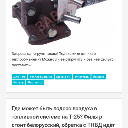
Здорова одногруппникам! Подскажите для чего
теплообменник? Можно ли ее открутить и без нее фильтр
поставить?
Для чего
теплообменник
Можно ли
открутить
без него
Фильтр
Поставить
Где может быть подсос воздуха в
топливной системе на Т-25? Фильтр
стоит белорусский, обратка с ТНВД идëт