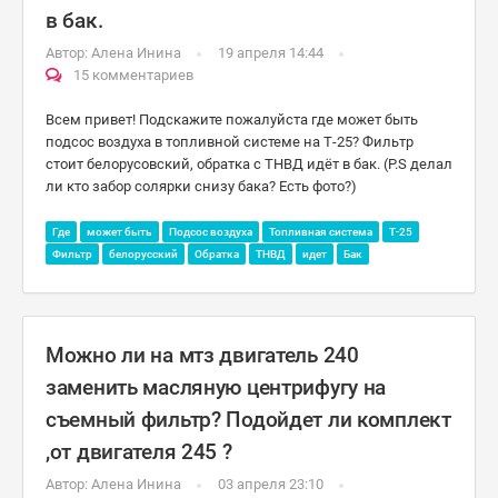
в бак.
Автор:
Алена Инина
19 апреля 14:44
15 комментариев
Всем привет! Подскажите пожалуйста где может быть
подсос воздуха в топливной системе на Т-25? Фильтр
стоит белорусовский, обратка с ТНВД идëт в бак. (P.S делал
ли кто забор солярки снизу бака? Есть фото?)
Где
может быть
Подсос воздуха
Топливная система
Т-25
Фильтр
белорусский
Обратка
ТНВД
идет
Бак
Можно ли на мтз двигатель 240
заменить масляную центрифугу на
съемный фильтр? Подойдет ли комплект
,от двигателя 245 ?
Автор:
Алена Инина
03 апреля 23:10