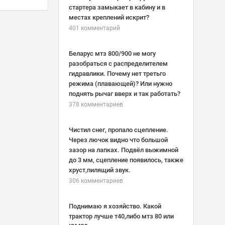
стартера замыкает в кабину и в
местах креплений искрит?
401 комментарий
Беларус мтз 800/900 не могу
разобраться с распределителем
гидравлики. Почему нет третьго
режима (плавающей)? Или нужно
поднять рычаг вверх и так работать?
378 комментариев
Чистил снег, пропало сцепление.
Через лючок видно что большой
зазор на лапках. Подвёл выжимной
до 3 мм, сцепление появилось, также
хруст,пилящий звук.
306 комментариев
Поднимаю я хозяйство. Какой
трактор лучше т40,либо мтз 80 или