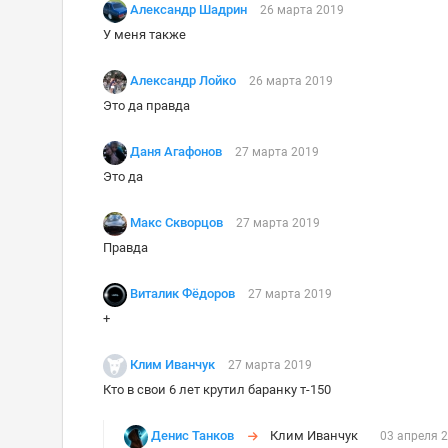
Александр Шадрин
26 марта 2019
У меня также
Александр Лойко
26 марта 2019
Это да правда
Даня Агафонов
27 марта 2019
Это да
Макс Скворцов
27 марта 2019
Правда
Виталик Фёдоров
27 марта 2019
+
Клим Иванчук
27 марта 2019
Кто в свои 6 лет крутил баранку т-150
Денис Танков
Клим Иванчук
03 апреля 