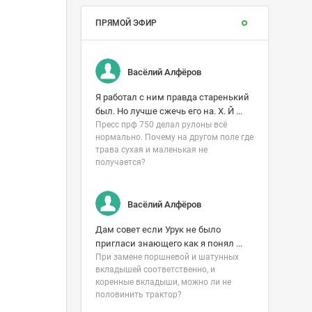
ПРЯМОЙ ЭФИР
Васёлий Алфёров
Я работал с ним правда старенький
был. Но лучше сжечь его на. Х. Й ...
Пресс прф 750 делал рулоны всë
нормально. Почему на другом поле где
трава сухая и маленькая не
получается?
Васёлий Алфёров
Дам совет если Урук не было
пригласи знающего как я понял ...
При замене поршневой и шатунных
вкладышей соответственно, и
коренные вкладыши, можно ли не
половинить трактор?