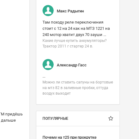
Макс Радыгин
Там походу реле переключения
стоит с 12 на 24 как на МТЗ 1221 на
240 мотор хватит двух 70 зауши ...
Какие лучше купить аккумуляторы?
Трактор 2011 г стартер 24 в.
Александр Гасс
...
Можно ли ставить сапуны на бортовые
на мтз 82 в заливные пробки, оттуда
воздух выходит
 МТМ придёшь
ПОПУЛЯРНЫЕ
А дальше
Почему на т25 при прокрутке