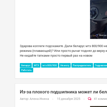
Здарова коллеги подскажите. Дали беларус мтз 800/900 не
режима (плавающей)? Или просто рычаг поднял до верху и
Не кидайте тапками просто первый раз на новом
Беларус
МТЗ
мтз 800/900
Не могу
Распределитель
Гидравли
Работать
Из-за плохого подшипника может ли бела
Автор:
Алена Инина
15 декабря 2025
41 комм