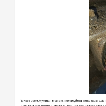
Привет всем.Мужики, можете, пожалуйста, подсказать.Из-
полуось,а там может шарики во дну сторону скапливать и 