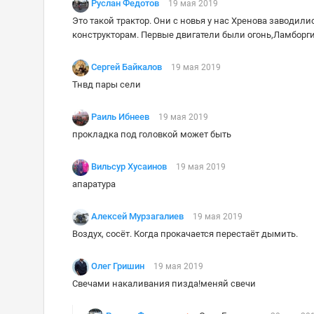
Руслан Федотов
19 мая 2019
Это такой трактор. Они с новья у нас Хренова заводили
конструкторам. Первые двигатели были огонь,Ламборгин
Сергей Байкалов
19 мая 2019
Тнвд пары сели
Раиль Ибнеев
19 мая 2019
прокладка под головкой может быть
Вильсур Хусаинов
19 мая 2019
апаратура
Алексей Мурзагалиев
19 мая 2019
Воздух, сосёт. Когда прокачается перестаёт дымить.
Олег Гришин
19 мая 2019
Свечами накаливания пизда!меняй свечи