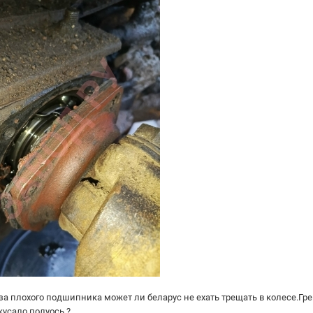
за плохого подшипника может ли беларус не ехать трещать в колесе.Гр
кусало полуось.?