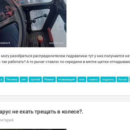
 могу разобраться распределителем гидравлики тут у них получается нет
 так работать? А то рычаг ставлю по середине в метле щетки отпадываю
ка
Почему
нет
третий
Режим
плавающий
или
нужно
поднять
Рычаг
рус не ехать трещать в колесе?.
ентарий