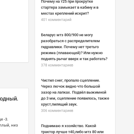
Почему на т25 при прокрутке
стартера замыкает в кабину и в
местах креплений искрит?
401 комментарий
Беларус мтз 800/900 не могу
разобраться с распределителем
гидравлики. Почему нет третьго
режима (плавающей)? Или нужно
поднять рычаг вверх и так работать?
378 комментариев
Чистил снег, пропало сцепление.
Через лючок видно что большой
зазор на лапках. Подвёл выжимной
лодный.
до 3 мм, сцепление появилось, также
хруст,пилящий звук.
306 комментариев
е -3.
еплый, низ
Поднимаю я хозяйство. Какой
трактор лучше т40,либо мтз 80 или