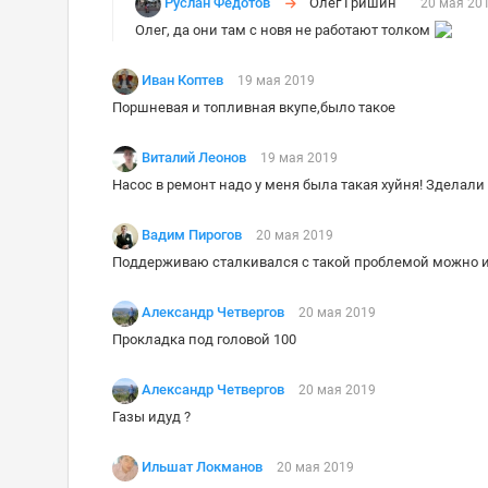
Руслан Федотов
Олег Гришин
20 мая 20
Олег, да они там с новя не работают толком
Иван Коптев
19 мая 2019
Поршневая и топливная вкупе,было такое
Виталий Леонов
19 мая 2019
Насос в ремонт надо у меня была такая хуйня! Зделали
Вадим Пирогов
20 мая 2019
Поддерживаю сталкивался с такой проблемой можно и
Александр Четвергов
20 мая 2019
Прокладка под головой 100
Александр Четвергов
20 мая 2019
Газы идуд ?
Ильшат Локманов
20 мая 2019