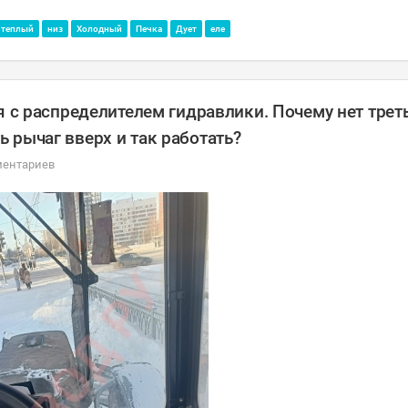
теплый
низ
Холодный
Печка
Дует
еле
я с распределителем гидравлики. Почему нет трет
 рычаг вверх и так работать?
ментариев