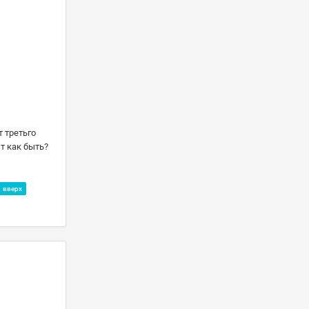
 третьго
т как быть?
вверх