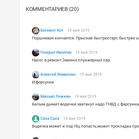
КОММЕНТАРИЕВ (20)
Бегемот Кот
19 мая 2019
Поршневая кончается. Прыскай быстростарт, быстрее за
Генерал Иволгин
19 мая 2019
Насос в ремонт.Замена плунжерных пар.
Алексей Якименко
19 мая 2019
И форсунки
Михаил Ложкин
19 мая 2019
Белым дымит водички хватанул надо ТНВД с фарсункам
Саха Саха
19 мая 2019
Водичка может и под гбц попасть,может прокладка про