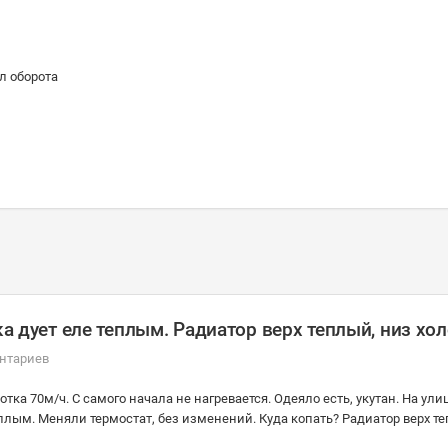
л оборота
ка дует еле теплым. Радиатор верх теплый, низ хо
нтариев
тка 70м/ч. С самого начала не нагревается. Одеяло есть, укутан. На улиц
плым. Меняли термостат, без изменений. Куда копать? Радиатор верх т