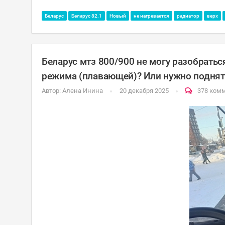
Беларус
Беларус 82.1
Новый
не нагревается
радиатор
верх
Беларус мтз 800/900 не могу разобратьс
режима (плавающей)? Или нужно поднять
Автор:
Алена Инина
20 декабря 2025
378 ком