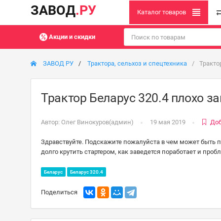
ЗАВОД
.РУ
Каталог товаров
Акции и скидки
ЗАВОД РУ
Трактора, сельхоз и спецтехника
Тракто
Трактор Беларус 320.4 плохо з
Автор:
Олег Винокуров(админ)
19 мая 2019
Доб
Здравствуйте. Подскажите пожалуйста в чем может быть п
долго крутить стартером, как заведется поработает и пробл
Беларус
Беларус 320.4
Поделиться