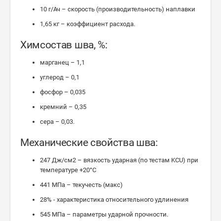
10 г/Ач – скорость (производительность) наплавки
1,65 кг – коэффициент расхода.
Химсостав шва, %:
марганец – 1,1
углерод – 0,1
фосфор – 0,035
кремний – 0,35
сера – 0,03.
Механические свойства шва:
247 Дж/см2 – вязкость ударная (по тестам KCU) при
температуре +20°C
441 МПа – текучесть (макс)
28% - характеристика относительного удлинения
545 МПа – параметры ударной прочности.