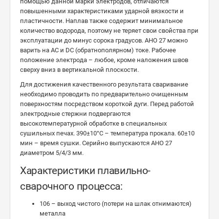
помощью данной марки электродов, отличаются
повышенными характеристиками ударной вязкости и
пластичности. Наплав также содержит минимальное
количество водорода, поэтому не теряет свои свойства при
эксплуатации до минус сорока градусов. АНО 27 можно
варить на AC и DC (обратнополярном) токе. Рабочее
положение электрода – любое, кроме наложения швов
сверху вниз в вертикальной плоскости.
Для достижения качественного результата сваривание
необходимо проводить по предварительно очищенным
поверхностям посредством короткой дуги. Перед работой
электродные стержни подвергаются
высокотемпературной обработке в специальных
сушильных печах. 390±10°C – температура прокала. 60±10
мин – время сушки. Серийно выпускаются АНО 27
диаметром 5/4/3 мм.
Характеристики плавильно-
сварочного процесса:
106 – выход чистого (потери на шлак отнимаются)
металла