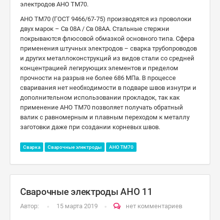
электродов АНО ТМ70.
АНО ТМ70 (ГОСТ 9466/67-75) производятся из проволоки
двух марок – Св 08А / Св 08АА. Стальные стержни
покрываются флюсовой обмазкой основного типа. Сфера
применения штучных электродов – сварка трубопроводов
и других металлоконструкций из видов стали со средней
концентрацией легирующих элементов и пределом
прочности на разрыв не более 686 МПа. В процессе
сваривания нет необходимости в подваре швов изнутри и
дополнительном использовании прокладок, так как
применение АНО ТМ70 позволяет получать обратный
валик с равномерным и плавным переходом к металлу
заготовки даже при создании корневых швов.
Сварка
Сварочные электроды
АНО ТМ70
Сварочные электроды АНО 11
Автор:
15 марта 2019
нет комментариев