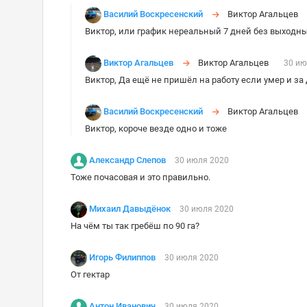
Василий Воскресенский
Виктор Агальцев
Виктор, или график нереальный 7 дней без выходн
Виктор Агальцев
Виктор Агальцев
30 ию
Виктор, Да ещё не пришёл на работу если умер и з
Василий Воскресенский
Виктор Агальцев
Виктор, короче везде одно и тоже
Александр Слепов
30 июля 2020
Тоже почасовая и это правильно.
Михаил Давыдёнок
30 июля 2020
На чём ты так гребёш по 90 га?
Игорь Филиппов
30 июля 2020
От гектар
Антон Иванович
30 июля 2020