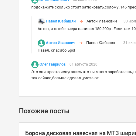
подскажите сколько стоит затюковать.солому .145 прес
Павел Юзбашян
Антон Иванович
30 июл
Антон, я ж тебе вчера написал 180 200р . Если там 
Антон Иванович
Павел Юзбашян
31 июл
Павел, спасибо Бро!
Олег Гаврилов
01 августа 2020
Это они просто испугались что ты много заработаешь,т
так сейчас,больше сделал ,уиезают
Похожие посты
Борона дисковая навесная на МТЗ ширина