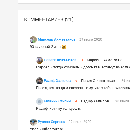
КОММЕНТАРИЕВ (21)
Марсель Ахметзянов
29 июля 2020
90 га делай 2 дня
Павел Овчинников
Марсель Ахметзянов
Марсель, тогда комбайны догонят и встанут вместе
Радиф Халилов
Павел Овчинников
29 и
Павел, вот тогда и скажешь ему, что у тебя почасовая
Евгений Стипин
Радиф Халилов
30 июля
Радиф, истину толкуешь.
Руслан Сергеев
29 июля 2020
Увольняйся тогда!