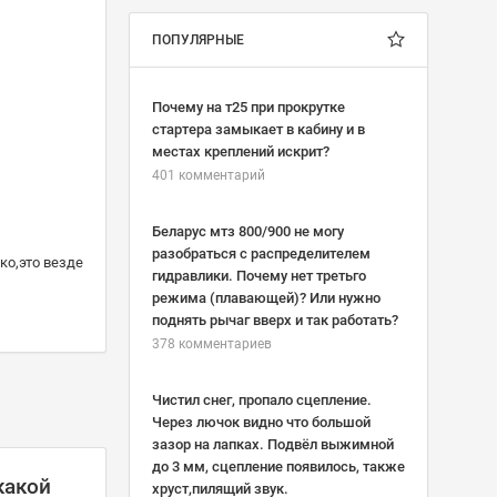
ПОПУЛЯРНЫЕ
Почему на т25 при прокрутке
стартера замыкает в кабину и в
местах креплений искрит?
401 комментарий
Беларус мтз 800/900 не могу
разобраться с распределителем
ко,это везде
гидравлики. Почему нет третьго
режима (плавающей)? Или нужно
поднять рычаг вверх и так работать?
378 комментариев
Чистил снег, пропало сцепление.
Через лючок видно что большой
зазор на лапках. Подвёл выжимной
до 3 мм, сцепление появилось, также
какой
хруст,пилящий звук.