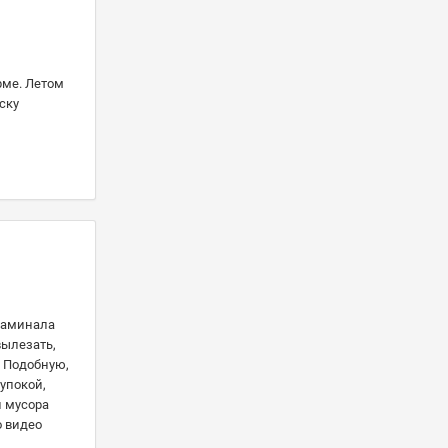
рме. Летом
ску
 заминала
вылезать,
. Подобную,
 упокой,
и мусора
о видео