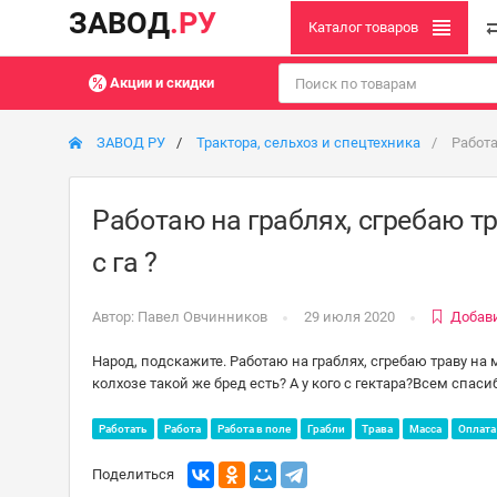
ЗАВОД
.РУ
Каталог товаров
Акции и скидки
ЗАВОД РУ
Трактора, сельхоз и спецтехника
Работаю
Работаю на граблях, сгребаю тр
с га ?
Автор:
Павел Овчинников
29 июля 2020
Добави
Народ, подскажите. Работаю на граблях, сгребаю траву на м
колхозе такой же бред есть? А у кого с гектара?Всем спаси
Работать
Работа
Работа в поле
Грабли
Трава
Масса
Оплата
Поделиться