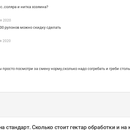
с..соляра и нитка хозяина?
я 2020
1000 рулонов можно скидку сделать
я 2020
ы просто посмотри за смену норму,сколько надо согребать и греби столь
 стандарт. Сколько стоит гектар обработки и на 