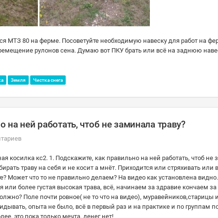
ся МТЗ 80 на ферме. Посоветуйте необходимую навеску для работ на фе
перемещение рулонов сена. Думаю вот ПКУ брать или всё на заднюю наве
ка
Земля
Чистка снега
о на ней работать, чтоб не заминала траву?
нтариев
я косилка кс2. 1. Подскажите, как правильно на ней работать, чтоб не
бирать траву на себя и не косит а мнёт. Приходится или стряхивать или 
е? Может что то не правильно делаем? На видео как установлена видно
 или более густая высокая трава, всё, начинаем за здравие кончаем за
должно? Поле почти ровное( не то что на видео), муравейников,старицы 
идывать, опыта не было, всё в первый раз и на практике и по группам п
ее, это пока только мечта, денег нет!