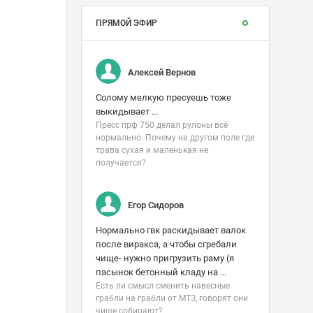
ПРЯМОЙ ЭФИР
Алексей Вернов
Солому мелкую пресуешь тоже
выкидывает ...
Пресс прф 750 делал рулоны всë
нормально. Почему на другом поле где
трава сухая и маленькая не
получается?
Егор Сидоров
Нормально гвк раскидывает валок
после виракса, а чтобы сгребали
чище- нужно пригрузить раму (я
пасынок бетонный кладу на ...
Есть ли смысл сменить навесные
грабли на грабли от МТЗ, говорят они
чище собирают?