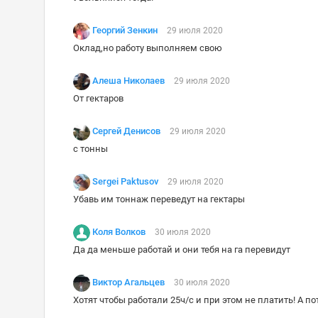
Георгий Зенкин
29 июля 2020
Оклад,но работу выполняем свою
Алеша Николаев
29 июля 2020
От гектаров
Сергей Денисов
29 июля 2020
с тонны
Sergei Paktusov
29 июля 2020
Убавь им тоннаж переведут на гектары
Коля Волков
30 июля 2020
Да да меньше работай и они тебя на га перевидут
Виктор Агальцев
30 июля 2020
Хотят чтобы работали 25ч/с и при этом не платить! А 