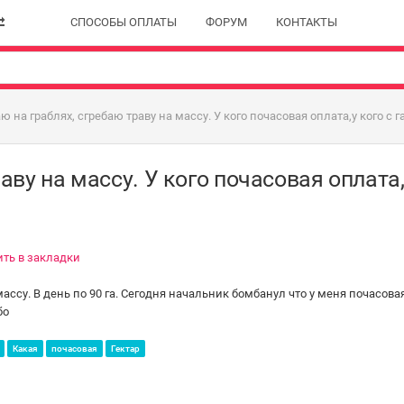
СПОСОБЫ ОПЛАТЫ
ФОРУМ
КОНТАКТЫ
 на граблях, сгребаю траву на массу. У кого почасовая оплата,у кого с га
аву на массу. У кого почасовая оплата,
ть в закладки
ассу. В день по 90 га. Сегодня начальник бомбанул что у меня почасовая,
бо
Какая
почасовая
Гектар