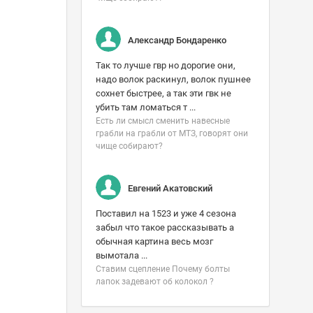
Александр Бондаренко
Так то лучше гвр но дорогие они,
надо волок раскинул, волок пушнее
сохнет быстрее, а так эти гвк не
убить там ломаться т ...
Есть ли смысл сменить навесные
грабли на грабли от МТЗ, говорят они
чище собирают?
Евгений Акатовский
Поставил на 1523 и уже 4 сезона
забыл что такое рассказывать а
обычная картина весь мозг
вымотала ...
Ставим сцепление Почему болты
лапок задевают об колокол ?