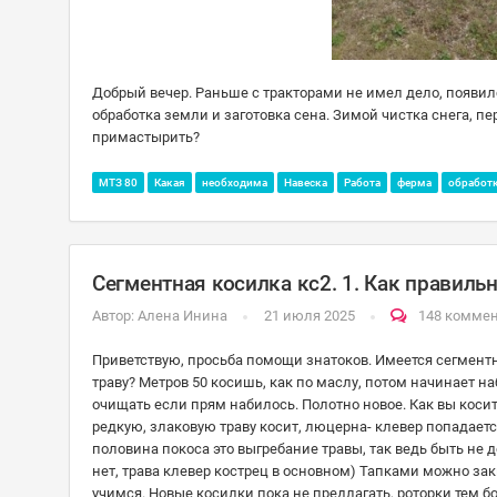
Добрый вечер. Раньше с тракторами не имел дело, появил
обработка земли и заготовка сена. Зимой чистка снега, 
примастырить?
МТЗ 80
Какая
необходима
Навеска
Работа
ферма
обработ
Сегментная косилка кс2. 1. Как правильн
Автор:
Алена Инина
21 июля 2025
148 комме
Приветствую, просьба помощи знатоков. Имеется сегментна
траву? Метров 50 косишь, как по маслу, потом начинает на
очищать если прям набилось. Полотно новое. Как вы косит
редкую, злаковую траву косит, люцерна- клевер попадается
половина покоса это выгребание травы, так ведь быть не 
нет, трава клевер кострец в основном) Тапками можно зак
учимся. Новые косилки пока не предлагать, роторки тем бол