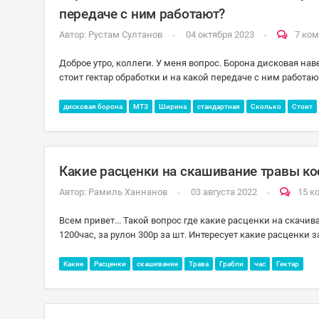
передаче с ним работают?
Автор:
Рустам Султанов
04 октября 2023
7 ко
Доброе утро, коллеги. У меня вопрос. Борона дисковая на
стоит гектар обработки и на какой передаче с ним работаю
дисковая борона
МТЗ
Ширина
стандартная
Сколько
Стоит
Какие расценки на скашивание травы кос
Автор:
Рамиль Ханнанов
03 августа 2022
15 к
Всем привет... Такой вопрос где какие расценки на скачив
1200час, за рулон 300р за шт. Интересует какие расценки з
Какие
Расценки
скашивание
Трава
Грабли
час
Гектар