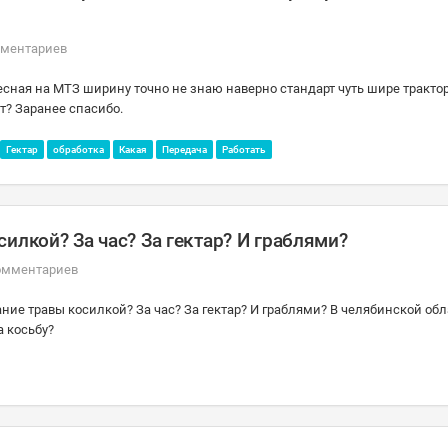
мментариев
весная на МТЗ ширину точно не знаю наверно стандарт чуть шире тракто
т? Заранее спасибо.
Гектар
обработка
Какая
Передача
Работать
илкой? За час? За гектар? И граблями?
омментариев
ание травы косилкой? За час? За гектар? И граблями? В челябинской об
а косьбу?