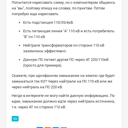
Попытался нарисовать схему, но с компьютером общаюсь
на "вы", поэтому опишу на словах, по пунктам. Потом
попробую еще нарисовать.
Есть подстанция 110/35/6кВ.
Есть питающая линия "А" 110 кВ и есть потребитель
"В" по 110 кВ.
Нейтрали трансформаторов по стороне 110 кВ
заземлены эффективно.
Данную ПС питает другая ПС через АТ 220/110кВ
(просто для примера).
Скажите, при однофазном замыкании на землю где будет
замыкаться ток КЗ? Через найтрали на ПС 110 кВ или же
через нейтраль на ПС 220 кВ.
Нигде в интернете не могу найти данную информацию. По
идее, замыкание должно идти через нейтраль источника,
т.е. через АТ по стороне 110 кВ.
КЗ