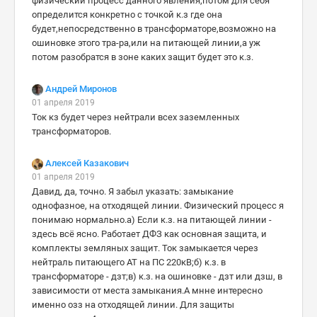
физический процесс данного явления,потом для себя
определится конкретно с точкой к.з где она
будет,непосредственно в трансформаторе,возможно на
ошиновке этого тра-ра,или на питающей линии,а уж
потом разобратся в зоне каких защит будет это к.з.
Андрей Миронов
01 апреля 2019
Ток кз будет через нейтрали всех заземленных
трансформаторов.
Алексей Казакович
01 апреля 2019
Давид, да, точно. Я забыл указать: замыкание
однофазное, на отходящей линии. Физический процесс я
понимаю нормально.а) Если к.з. на питающей линии -
здесь всё ясно. Работает ДФЗ как основная защита, и
комплекты земляных защит. Ток замыкается через
нейтраль питающего АТ на ПС 220кВ;б) к.з. в
трансформаторе - дзт;в) к.з. на ошиновке - дзт или дзш, в
зависимости от места замыкания.А мнне интересно
именно озз на отходящей линии. Для защиты