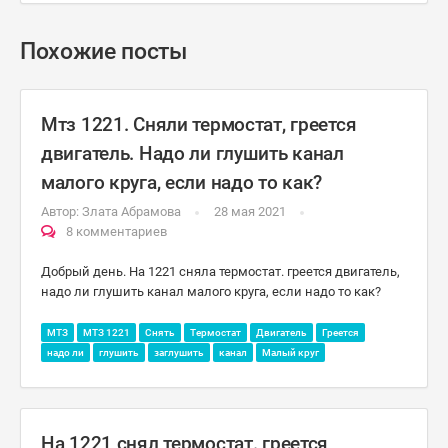
Похожие посты
Мтз 1221. Сняли термостат, греется
двигатель. Надо ли глушить канал
малого круга, если надо то как?
Автор:
Злата Абрамова
28 мая 2021
8 комментариев
Добрый день. На 1221 сняла термостат. греется двигатель,
надо ли глушить канал малого круга, если надо то как?
МТЗ
МТЗ 1221
Снять
Термостат
Двигатель
Греется
надо ли
глушить
заглушить
канал
Малый круг
На 1221 снял термостат. греется