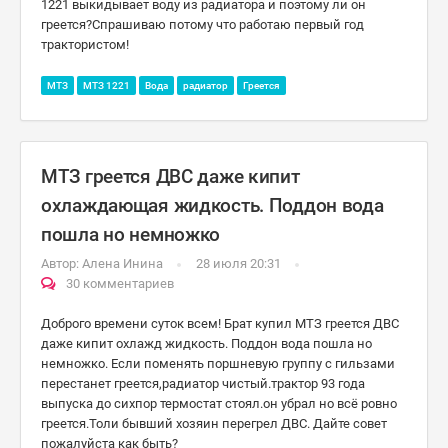
1221 выкидывает воду из радиатора и поэтому ли он
греется?Спрашиваю потому что работаю первый год
трактористом!
МТЗ
МТЗ 1221
Вода
радиатор
Греется
МТЗ греется ДВС даже кипит
охлаждающая жидкость. Поддон вода
пошла но немножко
Автор:
Алена Инина
28 июля 20:31
30 комментариев
Доброго времени суток всем! Брат купил МТЗ греется ДВС
даже кипит охлажд жидкость. Поддон вода пошла но
немножко. Если поменять поршневую группу с гильзами
перестанет греется,радиатор чистый.трактор 93 года
выпуска до сихпор термостат стоял.он убрал но всё ровно
греется.Толи бывший хозяин перегрел ДВС. Дайте совет
пожалуйста как быть?