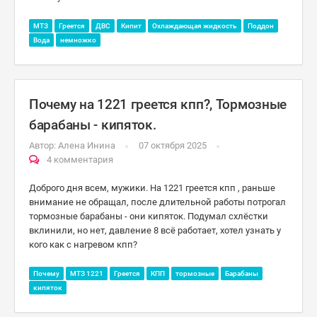
МТЗ
Греется
ДВС
Кипит
Охлаждающая жидкость
Поддон
Вода
немножко
Почему на 1221 греется кпп?, Тормозные
барабаны - кипяток.
Автор:
Алена Инина
07 октября 2025
4 комментария
Доброго дня всем, мужики. На 1221 греется кпп , раньше
внимание не обращал, после длительной работы потрогал
тормозные барабаны - они кипяток. Подумал схлёстки
вклинили, но нет, давление 8 всё работает, хотел узнать у
кого как с нагревом кпп?
Почему
МТЗ 1221
Греется
КПП
тормозные
Барабаны
кипяток