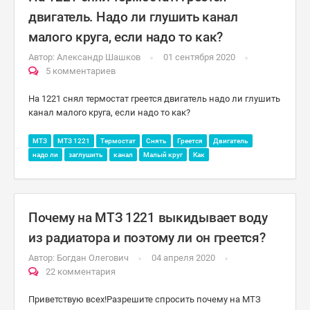
двигатель. Надо ли глушить канал
малого круга, если надо то как?
Автор:
Александр Шашков
01 сентября 2020
5 комментариев
На 1221 снял термостат греется двигатель надо ли глушить
канал малого круга, если надо то как?
МТЗ
МТЗ 1221
Термостат
Снять
Греется
Двигатель
надо ли
заглушить
канал
Малый круг
Как
Почему на МТЗ 1221 выкидывает воду
из радиатора и поэтому ли он греется?
Автор:
Богдан Олегович
04 апреля 2020
22 комментария
Приветствую всех!Разрешите спросить почему на МТЗ