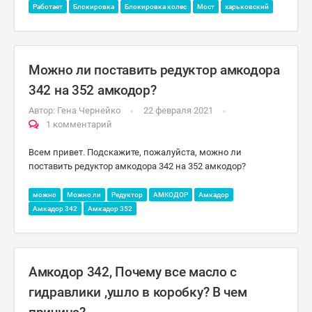
Работает
Блокировка
Блокировка колес
Мост
харьковский
Можно ли поставить редуктор амкодора
342 на 352 амкодор?
Автор:
Гена Чернейко
22 февраля 2021
1 комментарий
Всем привет. Подскажите, пожалуйста, можно ли
поставить редуктор амкодора 342 на 352 амкодор?
можно
Можно ли
Редуктор
АМКОДОР
Амкадор
Амкадор 342
Амкадор 352
Амкодор 342, Почему все масло с
гидравлики ,ушло в коробку? В чем