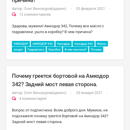
причина?
Автор:
Олег Винокуров(админ)
03 февраля 2021
12 комментариев
Здарова, мужики! Амкодор 342, Почему все масло с
гидравлики ,ушло в коробку? В чем причина?
АМКОДОР
АМКОДОР 342
Амкадор
Амкадор 342
Масло
уходит
Гидравлика
Коробка
В чем причина?
Почему
Почему греется бортовой на Амкодор
342? Задний мост левая сторона.
Автор:
Олег Винокуров(админ)
29 января 2021
4 комментария
Вопрос от подписчика: Всем доброго дня. Мужики, не
подскажете почему греется бортовой на Амкодор 342?
Задний мост левая сторона.