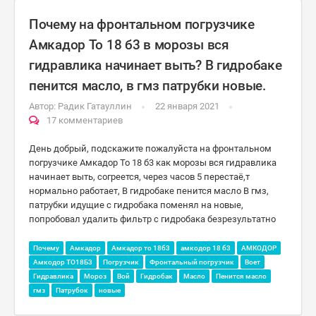
Почему на фронтальном погрузчике
Амкадор То 18 б3 в морозы вся
гидравлика начинает выть? В гидробаке
пенится масло, в гмз патрубки новые.
Автор:
Радик Гатауллин
22 января 2021
17 комментариев
День добрый, подскажите пожалуйста на фронтальном
погрузчике Амкадор То 18 б3 как морозы вся гидравлика
начинает выть, согреется, через часов 5 перестаё,т
нормально работает, В гидробаке пенится масло В гмз,
патрубки идущие с гидробака поменял на новые,
попробовал удалить фильтр с гидробака безрезультатно
Почему
Амкадор
Амкадор то 18б3
амкодор 18 б3
АМКОДОР
Амкодор ТО18Б3
Погрузчик
Фронтальный погрузчик
Воет
Гидравлика
Мороз
Вой
Гидробак
Масло
Пенится масло
гмз
Патрубок
новые