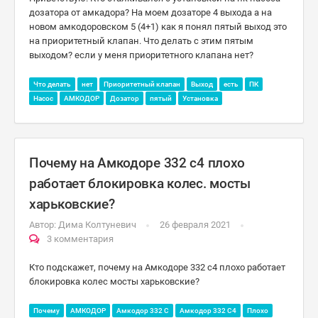
дозатора от амкадора? На моем дозаторе 4 выхода а на
новом амкодоровском 5 (4+1) как я понял пятый выход это
на приоритетный клапан. Что делать с этим пятым
выходом? если у меня приоритетного клапана нет?
Что делать
нет
Приоритетный клапан
Выход
есть
ПК
Насос
АМКОДОР
Дозатор
пятый
Установка
Почему на Амкодоре 332 с4 плохо
работает блокировка колес. мосты
харьковские?
Автор:
Дима Колтуневич
26 февраля 2021
3 комментария
Кто подскажет, почему на Амкодоре 332 с4 плохо работает
блокировка колес мосты харьковские?
Почему
АМКОДОР
Амкодор 332 С
Амкодор 332 С4
Плохо