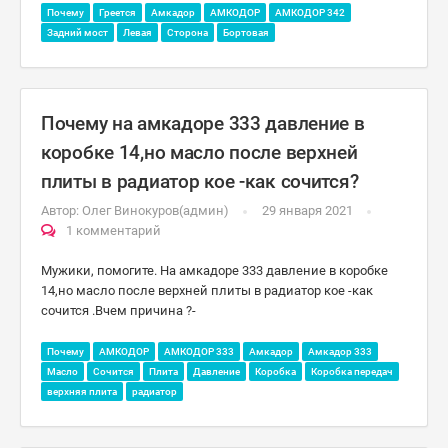
Почему
Греется
Амкадор
АМКОДОР
АМКОДОР 342
Задний мост
Левая
Сторона
Бортовая
Почему на амкадоре 333 давление в
коробке 14,но масло после верхней
плиты в радиатор кое -как сочится?
Автор:
Олег Винокуров(админ)
29 января 2021
1 комментарий
Мужики, помогите. На амкадоре 333 давление в коробке
14,но масло после верхней плиты в радиатор кое -как
сочится .Вчем причина ?-
Почему
АМКОДОР
АМКОДОР 333
Амкадор
Амкадор 333
Масло
Сочится
Плита
Давление
Коробка
Коробка передач
верхняя плита
радиатор