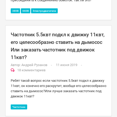
присоединить к соединению обмоток. Так ли это?
380В
660В
Электродвигатели
Частотник 5.5квт подкл к движку 11квт,
его целесообразно ставить на дымосос
Или заказать частотник под движок
11квт?
Автор:
Андрей Рузанов
11 июня 2019
18 комментариев
Ребят такой вопрос если частотник 5.5квт подкл к движку
11квт, он конечно его раскрутит, вообще его целесообразно
ставить на дымосос?Или лучше заказать частотник под
движок 11квт?
Частотник