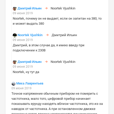
Дмитрий Ильин
Noortek Vjushkin
09 июня 2019
Noortek, почему он не выдает, если он запитан на 380, то
и может выдать 380
Noortek Vjushkin
Дмитрий Ильин
09 июня 2019
Дмитрий, в этом случае да, я имею ввиду при
подключении к 230В
Дмитрий Ильин
Noortek Vjushkin
09 июня 2019
Noortek, ну тут да
Миха Лаврентьев
09 июня 2019
Точное напряжение обычным прибором не померить с
частотника, мало того, цифровой прибор начинает
показывать ерунду находять вблизи частотника, это из-за
наводок от частотника. А при остановленном движке
возможно ротор движка удерживается динамическим