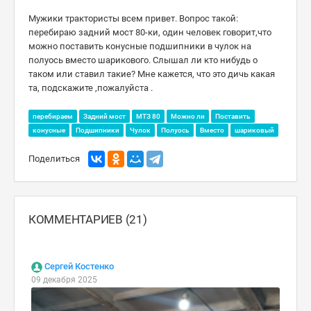
Мужики трактористы всем привет. Вопрос такой:
перебираю задний мост 80-ки, один человек говорит,что
можно поставить конусные подшипники в чулок на
полуось вместо шарикового. Слышал ли кто нибудь о
таком или ставил такие? Мне кажется, что это дичь какая
та, подскажите ,пожалуйста .
перебираем
Задний мост
МТЗ 80
Можно ли
Поставить
конусные
Подшипники
Чулок
Полуось
Вместо
шариковый
Поделиться
КОММЕНТАРИЕВ (21)
Сергей Костенко
09 декабря 2025