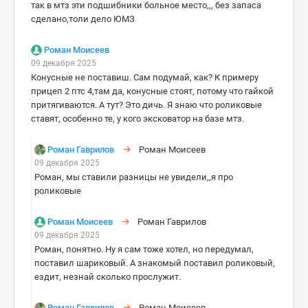
так в мтз эти подшибники больное место,,, без запаса
сделано,толи дело ЮМЗ
Роман Моисеев
09 декабря 2025
Конусные не поставиш. Сам подумай, как? К примеру
прицеп 2 птс 4,там да, конусные стоят, потому что гайкой
притягиваются. А тут? Это дичь. Я знаю что роликовые
ставят, особенно те, у кого эксковатор на базе мтз.
Роман Гаврилов
Роман Моисеев
09 декабря 2025
Роман, мы ставили разницы не увидели,,я про
роликовые
Роман Моисеев
Роман Гаврилов
09 декабря 2025
Роман, понятно. Ну я сам тоже хотел, но передумал,
поставил шариковый. А знакомый поставил роликовый,
ездит, незнай сколько прослужит.
Роман Гаврилов
Роман Моисеев