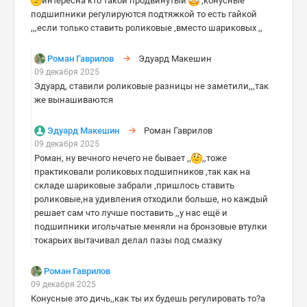
интересна кто такой продвинутый
,конусные
подшипники регулируются подтяжкой то есть гайкой
,,,если только ставить роликовые ,вместо шариковых ,,
Роман Гаврилов
Эдуард Макешин
09 декабря 2025
Эдуард, ставили роликовые разницы не заметили,,,так
же вынашиваются
Эдуард Макешин
Роман Гаврилов
09 декабря 2025
Роман, ну вечного нечего не бывает ,,
,,тоже
практиковали роликовых подшипников ,так как на
складе шариковые забрали ,пришлось ставить
роликовые,на удивления отходили больше, но каждый
решает сам что лучше поставить ,,у нас ещё и
подшипники игольчатые меняли на бронзовые втулки
токарьих вытачивал делал пазы под смазку
Роман Гаврилов
09 декабря 2025
Конусные это дичь,,как ты их будешь регулировать то?а