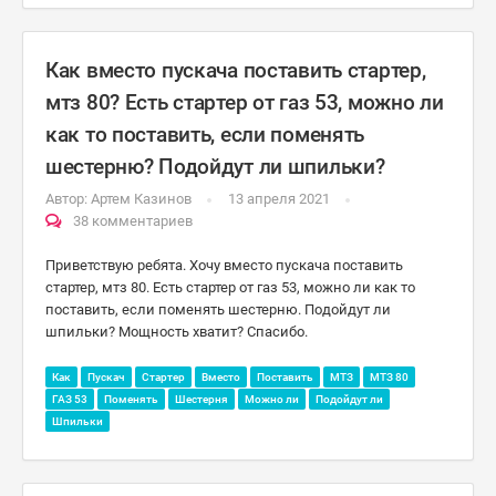
Как вместо пускача поставить стартер,
мтз 80? Есть стартер от газ 53, можно ли
как то поставить, если поменять
шестерню? Подойдут ли шпильки?
Автор:
Артем Казинов
13 апреля 2021
38 комментариев
Приветствую ребята. Хочу вместо пускача поставить
стартер, мтз 80. Есть стартер от газ 53, можно ли как то
поставить, если поменять шестерню. Подойдут ли
шпильки? Мощность хватит? Спасибо.
Как
Пускач
Стартер
Вместо
Поставить
МТЗ
МТЗ 80
ГАЗ 53
Поменять
Шестерня
Можно ли
Подойдут ли
Шпильки