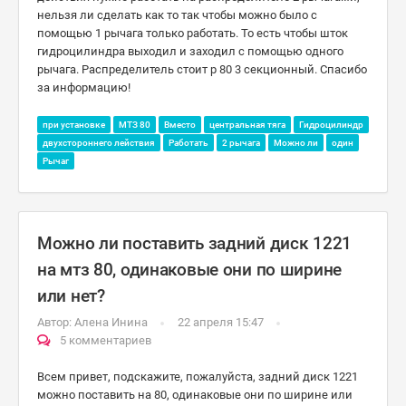
нельзя ли сделать как то так чтобы можно было с
помощью 1 рычага только работать. То есть чтобы шток
гидроцилиндра выходил и заходил с помощью одного
рычага. Распределитель стоит р 80 3 секционный. Спасибо
за информацию!
при установке
МТЗ 80
Вместо
центральная тяга
Гидроцилиндр
двухстороннего лействия
Работать
2 рычага
Можно ли
один
Рычаг
Можно ли поставить задний диск 1221
на мтз 80, одинаковые они по ширине
или нет?
Автор:
Алена Инина
22 апреля 15:47
5 комментариев
Всем привет, подскажите, пожалуйста, задний диск 1221
можно поставить на 80, одинаковые они по ширине или