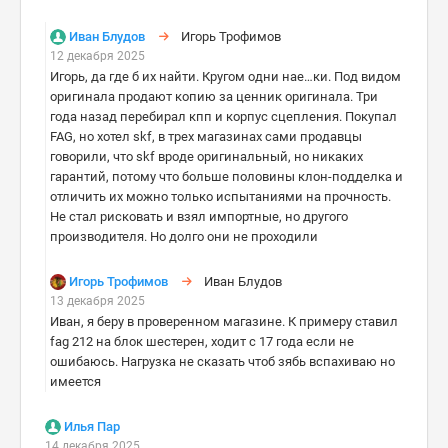
Иван Блудов
Игорь Трофимов
12 декабря 2025
Игорь, да где б их найти. Кругом одни нае…ки. Под видом
оригинала продают копию за ценник оригинала. Три
года назад перебирал кпп и корпус сцепления. Покупал
FAG, но хотел skf, в трех магазинах сами продавцы
говорили, что skf вроде оригинальный, но никаких
гарантий, потому что больше половины клон-подделка и
отличить их можно только испытаниями на прочность.
Не стал рисковать и взял импортные, но другого
производителя. Но долго они не проходили
Игорь Трофимов
Иван Блудов
13 декабря 2025
Иван, я беру в проверенном магазине. К примеру ставил
fag 212 на блок шестерен, ходит с 17 года если не
ошибаюсь. Нагрузка не сказать чтоб зябь вспахиваю но
имеется
Илья Пар
14 декабря 2025