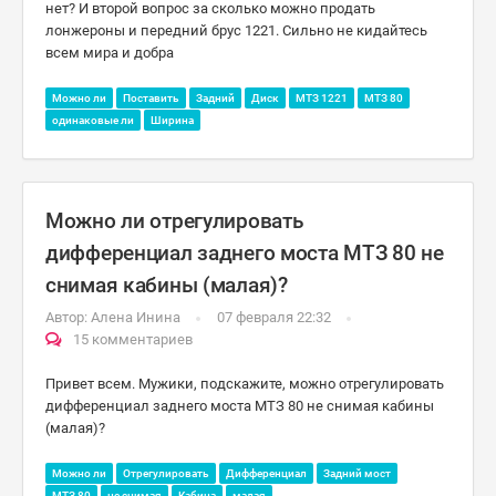
нет? И второй вопрос за сколько можно продать
лонжероны и передний брус 1221. Сильно не кидайтесь
всем мира и добра
Можно ли
Поставить
Задний
Диск
МТЗ 1221
МТЗ 80
одинаковые ли
Ширина
Можно ли отрегулировать
дифференциал заднего моста МТЗ 80 не
снимая кабины (малая)?
Автор:
Алена Инина
07 февраля 22:32
15 комментариев
Привет всем. Мужики, подскажите, можно отрегулировать
дифференциал заднего моста МТЗ 80 не снимая кабины
(малая)?
Можно ли
Отрегулировать
Дифференциал
Задний мост
МТЗ 80
не снимая
Кабина
малая