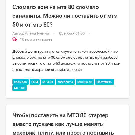
Сломало вом на мтз 80 сломало
сателлиты. Можно ли поставить от мтз
50 и от мтз 80?
Автор:
Алена Инина
05 июля 01:00
10 комментариев
Добрый день группа, столкнулся с такой проблемой, что
сломало вом на мтз 80 сломало сателлиты, при разборе
выеснилось что от мтз 50 возможно поставить от 80 и как
это сделать.заранее спасибо за совет.
сломало
ВОМ
МТЗ 80
сателлиты
Можно ли
Поставить
МТЗ 50
Чтобы поставить на МТЗ 80 стартер
вместо пускача как лучше менять
маховик. плиту. или просто поставить