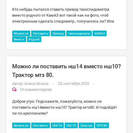
Кто нибудь пытался ставить привод тахоспидометра
вместо родного от КамАЗ вот такой как на фото, чтоб
электронным сделать спидометр., получилось ли? Или
Можно ли
Поставить
Привод
тахоспидометр
КАМАЗ
Вместо
Родной
Можно ли поставить нш14 вместо нш10?
Трактор мтз 80.
Автор:
Алена Инина
22 сентября 2025
10 комментариев
Доброе утро. Подскажите, пожалуйста, можно ли
поставить нш14вместо нш10? Трактор мтз80. И подойдёт
ли по креплениям?
Можно ли
Поставить
НШ-14
НШ-10
Трактор
МТЗ 80