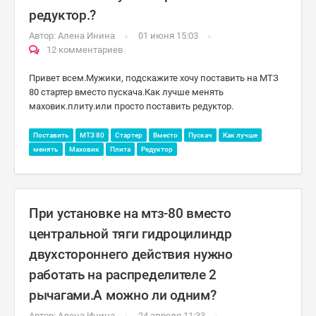
редуктор.?
Автор:
Алена Инина
01 июня 15:03
12 комментариев
Привет всем.Мужики, подскажите хочу поставить на МТЗ
80 стартер вместо пускача.Как лучше менять
маховик.плиту.или просто поставить редуктор.
Поставить
МТЗ 80
Стартер
Вместо
Пускач
Как лучше
менять
Маховик
Плита
Редуктор
При установке на мтз-80 вместо
центральной тяги гидроцилиндр
двухстороннего действия нужно
работать на распределителе 2
рычагами.А можно ли одним?
Автор:
Алена Инина
24 апреля 11:33