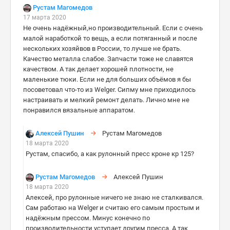
Рустам Магомедов
17 марта 2020
Не очень надёжный,но производительный. Если с очень
малой наработкой то вещь, а если потяганный и после
нескольких хозяйвов в России, то лучше не брать.
Качество металла слабое. Запчасти тоже не славятся
качеством. А так делает хорошей плотности, не
маленькие тюки. Если не для больших объёмов я бы
посоветовал что-то из Welger. Сипму мне приходилось
настраивать и мелкий ремонт делать. Лично мне не
понравился вязальные аппаратом.
Алексей Пушин
Рустам Магомедов
18 марта 2020
Рустам, спасибо, а как рулонный пресс кроне кр 125?
Рустам Магомедов
Алексей Пушин
18 марта 2020
Алексей, про рулонные ничего не знаю не сталкивался.
Сам работаю на Welger и считаю его самым простым и
надёжным прессом. Минус конечно по
производительности уступает другим пресса. А так