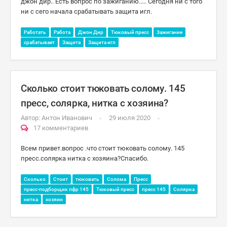
джон дир.. Есть вопрос по зажиганию..... Сегодня ни с того
ни с сего начала срабатывать защита игл.
Работать
Работа
Джон Дир
Тюковый пресс
Зажигание
срабатывает
Защита
Защита игл
Сколько стоит тюковать солому. 145
пресс, солярка, нитка с хозяина?
Автор:
Антон Иванович
29 июля 2020
17 комментариев
Всем привет.вопрос .что стоит тюковать солому. 145
пресс.солярка нитка с хозяина?Спасибо.
Сколько
Стоит
тюковать
Солома
Пресс
пресс-подборщик пфр 145
Тюковый пресс
пресс 145
Солярка
нитка
хозяин