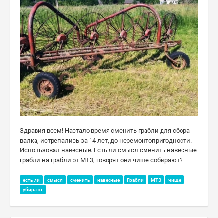
Здравия всем! Настало время сменить грабли для сбора
валка, истрепались за 14 лет, до неремонтопригодности.
Использовал навесные. Есть ли смысл сменить навесные
грабли на грабли от МТЗ, говорят они чище собирают?
есть ли
смысл
сменить
навесные
Грабли
МТЗ
чище
убирают