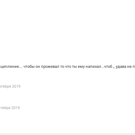
епление.... чтобы он прожевал то что ты ему напихал...чтоб ,, удава не по
нтября 2019
нтября 2019