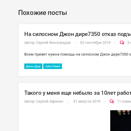
Похожие посты
На силосном Джон дире7350 отказ подъ
Автор:
Сергей Виноградов
02 сентября 2019
3
Всем привет нужна помощь на силосном Джон дире7350 о
Джон Дир
John Deere
Такого у меня еще небыло за 10лет рабо
Автор:
Сергей Афонин
31 августа 2019
11 ком