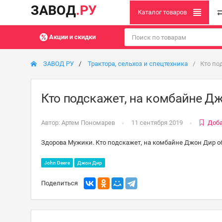
ЗАВОД
.РУ
Каталог товаров
Акции и скидки
ЗАВОД РУ
Трактора, сельхоз и спецтехника
Кто по
Кто подскажет, на комбайне Дж
Автор:
Артем Пономарев
11 сентября 2019
Доба
Здорова Мужики. Кто подскажет, на комбайне Джон Дир о
John Deere
Джон Дир
Поделиться