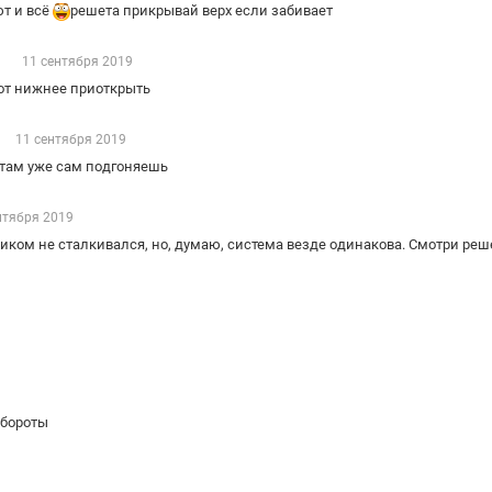
т и всё
решета прикрывай верх если забивает
ий
11 сентября 2019
рот нижнее приоткрыть
в
11 сентября 2019
а там уже сам подгоняешь
нтября 2019
иком не сталкивался, но, думаю, система везде одинакова. Смотри реше
обороты