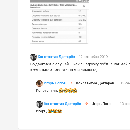
Константин Дегтерёв
12 сентября 2019
По двигателю слушай.... как в нагрузку поёл- выжимай сц
в остальном- молоти на максималке,.
Игорь Попов
Константин Дегтерёв
13 се
Константин,
Константин Дегтерёв
Игорь Попов
13 се
Игорь,