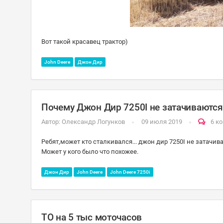
Вот такой красавец трактор)
John Deere
Джон Дир
Почему Джон Дир 7250I не затачиваются 
Автор:
Олександр Логунков
09 июля 2019
6 к
Ребят,может кто сталкивался... джон дир 7250I не затачив
Может у кого было что похожее.
Джон Дир
John Deere
John Deere 7250i
ТО на 5 тыс моточасов