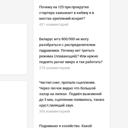
Почему на т25 при прокрутке
стартера замыкает в кабину и в
местах креплений искрит?
401 комментарий
Беларус мтз 800/900 не могу
разобраться с распределителем
гидравлики. Почему нет третьго
режима (плавающей)? Или нужно
поднять рычаг вверх и так работать?
378 комментариев
Чистил снег, пропало сцепление.
Через лючок видно что большой
зазор на лапках. Подвёл выжимной
до 3 мм, сцепление появилось, также
хруст,пилящий звук.
306 комментариев
Поднимаю я хозяйство. Какой