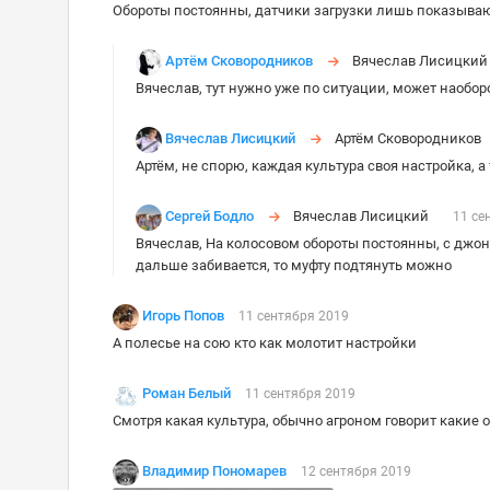
Обороты постоянны, датчики загрузки лишь показываю
Артём Сковородников
Вячеслав Лисицк
Вячеслав, тут нужно уже по ситуации, может наобо
Вячеслав Лисицкий
Артём Сковороднико
Артём, не спорю, каждая культура своя настройка, 
Сергей Бодло
Вячеслав Лисицкий
11 се
Вячеслав, На колосовом обороты постоянны, с джон
дальше забивается, то муфту подтянуть можно
Игорь Попов
11 сентября 2019
А полесье на сою кто как молотит настройки
Роман Белый
11 сентября 2019
Смотря какая культура, обычно агроном говорит какие 
Владимир Пономарев
12 сентября 2019