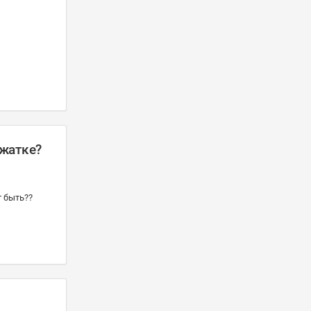
 жатке?
т быть??