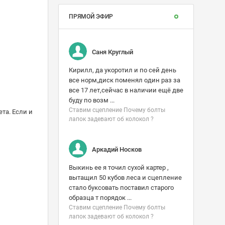
ПРЯМОЙ ЭФИР
Саня Круглый
Кирилл, да укоротил и по сей день
все норм,диск поменял один раз за
все 17 лет,сейчас в наличии ещё две
буду по возм ...
Ставим сцепление Почему болты
та. Если и
лапок задевают об колокол ?
Аркадий Носков
Выкинь ее я точил сухой картер ,
вытащил 50 кубов леса и сцепление
стало буксовать поставил старого
образца т порядок ...
Ставим сцепление Почему болты
лапок задевают об колокол ?