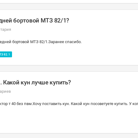
дней бортовой МТЗ 82/1?
нтария
дней бортовой МТЗ 82/1.Заранее спасибо.
З 82.1
н. Какой кун лучше купить?
ариев
р т 40 без пвм.Хочу поставить кун. Какой кун посоветуете купить. У ког