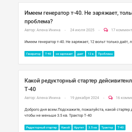
Имеем генератор т-40. Не заряжает, толь
проблема?
Автор:
Алена Инина
24 июля 2025
17 коммен
Имеем генератор т-40. Не заряжает, 12 вольт только даёт, 
Генератор
Т-40
не заряжает
дает
12 в
Проблема
Какой редукторный стартер дейсивитенл
Т-40
Автор:
Алена Инина
19 декабря 2024
16 комм
Доброго дня всем.Подскажите, пожалуйста, какой стартер
чтобы не меньше 3.5 кв. Трактор Т-40
Редукторный стартер
Какой
Крутит
3.5 кв
Трактор
Т-40