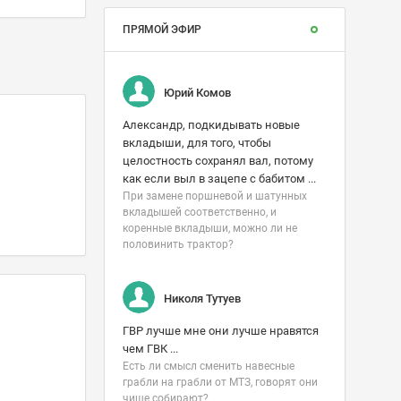
ПРЯМОЙ ЭФИР
Юрий Комов
Александр, подкидывать новые
вкладыши, для того, чтобы
целостность сохранял вал, потому
как если выл в зацепе с бабитом ...
При замене поршневой и шатунных
вкладышей соответственно, и
коренные вкладыши, можно ли не
половинить трактор?
Николя Тутуев
ГВР лучше мне они лучше нравятся
чем ГВК ...
Есть ли смысл сменить навесные
грабли на грабли от МТЗ, говорят они
чище собирают?