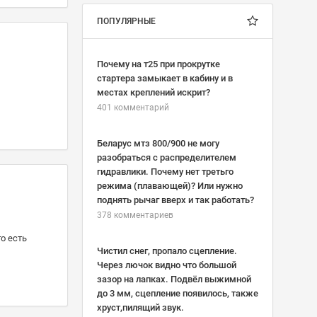
ПОПУЛЯРНЫЕ
Почему на т25 при прокрутке
стартера замыкает в кабину и в
местах креплений искрит?
401 комментарий
Беларус мтз 800/900 не могу
разобраться с распределителем
гидравлики. Почему нет третьго
режима (плавающей)? Или нужно
поднять рычаг вверх и так работать?
378 комментариев
о есть
Чистил снег, пропало сцепление.
Через лючок видно что большой
зазор на лапках. Подвёл выжимной
до 3 мм, сцепление появилось, также
хруст,пилящий звук.