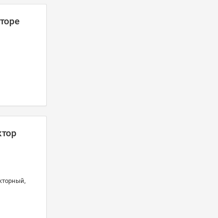
яторе
ктор
кторный,