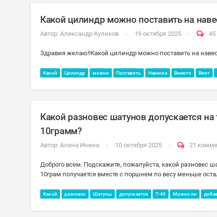
Какой цилиндр можно поставить на навес
Автор:
Александр Куликов
19 октября 2025
45
Здравия желаю!!Какой цилиндр можно поставить на навеск
Какой
Цилиндр
можно
Поставить
Навеска
Вместо
Винт
Какой разновес шатунов допускается на 
10грамм?
Автор:
Алена Инина
10 октября 2025
21 комм
Доброго всем. Подскажите, пожалуйста, какой разновес шат
10грам получается вместе с поршнем по весу меньше оста
Какой
разновес
Шатуны
допускается
Т-40
Можно ли
доба