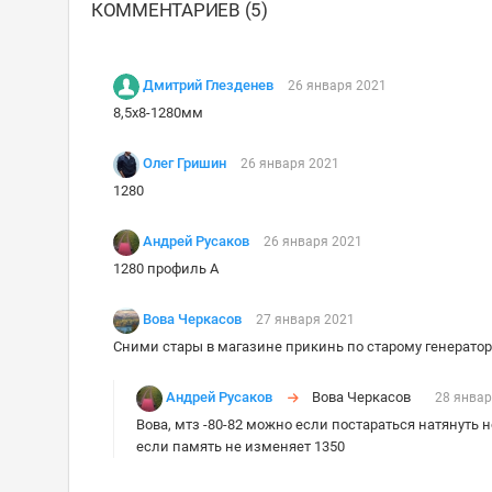
КОММЕНТАРИЕВ (5)
Дмитрий Глезденев
26 января 2021
8,5х8-1280мм
Олег Гришин
26 января 2021
1280
Андрей Русаков
26 января 2021
1280 профиль А
Вова Черкасов
27 января 2021
Сними стары в магазине прикинь по старому генерато
Андрей Русаков
Вова Черкасов
28 январ
Вова, мтз -80-82 можно если постараться натянуть 
если память не изменяет 1350