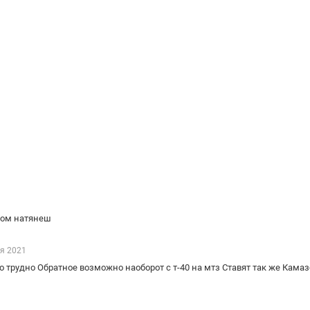
ром натянеш
я 2021
но трудно Обратное возможно наоборот с т-40 на мтз Ставят так же Кама