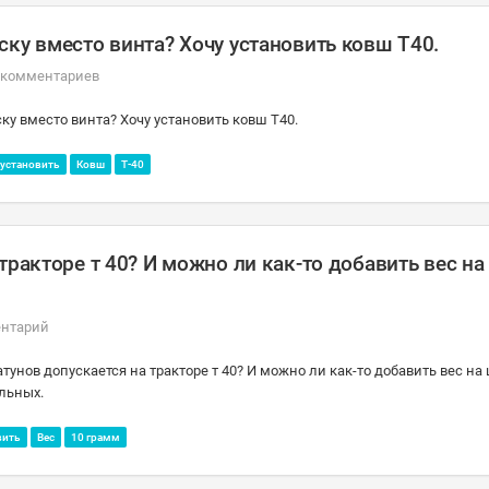
ку вместо винта? Хочу установить ковш Т40.
 комментариев
у вместо винта? Хочу установить ковш Т40.
установить
Ковш
Т-40
тракторе т 40? И можно ли как-то добавить вес на
ентарий
унов допускается на тракторе т 40? И можно ли как-то добавить вес на 
льных.
вить
Вес
10 грамм