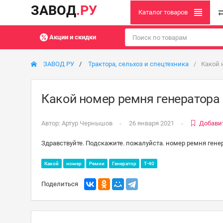
ЗАВОД
.РУ
Каталог товаров
Акции и скидки
ЗАВОД РУ
Трактора, сельхоз и спецтехника
Какой 
Какой номер ремня генератора 
Автор:
Артур Чернышов
26 января 2021
Добави
Здравствуйте. Подскажите. пожалуйста. номер ремня генер
Какой
номер
Ремни
Генератор
Т-40
Поделиться