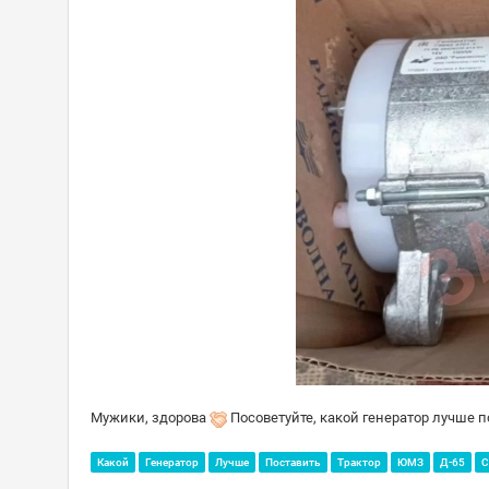
Мужики, здорова
Посоветуйте, какой генератор лучше п
Какой
Генератор
Лучше
Поставить
Трактор
ЮМЗ
Д-65
С