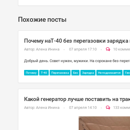
Похожие посты
Почему наТ-40 без перегазовки зарядка 
Автор:
Алена Инина
07 апреля 17:10
10 комме
Добрый день. Совет нужен, мужики. На сорокане без перег
Почему
Т-40
Перегазовка
Без
Зарядка
Не поднимается
Ген
Какой генератор лучше поставить на тра
Автор:
Алена Инина
07 апреля 14:10
133 комм