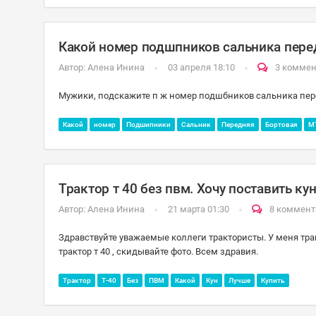
Какой номер подшпников сальника пере
Автор:
Алена Инина
03 апреля 18:10
3 комме
Мужики, подскажите п ж номер подшбников сальника пере
Какой
номер
Подшипники
Сальник
Передняя
Бортовая
МТ
Трактор т 40 без пвм. Хочу поставить ку
Автор:
Алена Инина
21 марта 01:30
8 коммент
Здравствуйте уважаемые коллеги трактористы. У меня тракто
трактор т 40 , скидывайте фото. Всем здравия.
Трактор
Т-40
Без
ПВМ
Какой
Кун
Лучше
Купить