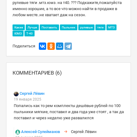
рулевые тяги .мтз.юмз. на т40. ??? Подкажите,пожалуйста
именно хорошие, а то все что можно найти в продаже в
любом месте..не хватает даж на сезон.
Какие
Лучше
Поставить
Пыльник
рулевые
тяги
МТЗ
ЮМЗ
Т-40
Поделиться
КОММЕНТАРИЕВ (6)
Сергей Лёвин
19 января 2025
Попались как то рем комплекты дешёвые рублей по 100
пыльники мягкие, поставил и два года уже стоят , а так да
поставил и через неделю уже развалился
Алексей Сулейманов
Сергей Лёвин