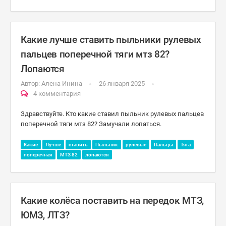
Какие лучше ставить пыльники рулевых
пальцев поперечной тяги мтз 82?
Лопаются
Автор:
Алена Инина
26 января 2025
4 комментария
Здравствуйте. Кто какие ставил пыльник рулевых пальцев
поперечной тяги мтз 82? Замучали лопаться.
Какие
Лучше
ставить
Пыльник
рулевые
Пальцы
Тяга
поперечная
МТЗ 82
лопаются
Какие колёса поставить на передок МТЗ,
ЮМЗ, ЛТЗ?