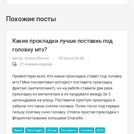
Похожие посты
Какие прокладки лучше поставиь под
головку мтз?
Автор:
Алена Инина
03 июня 02:00
27 комментариев
Приветствую всех. Кто какие прокладки ставит под головку
мтз? Мне посоветовал моторист поставить прокладку
фритэкс (металопакет), но на работе ставили два раза
прокладку из металопаке и их продувало между 2и 3
цилиндрами на улицу. Поставили простую прокладку и
забыли что такое снятие головки. Потек тосол под первую
гильзу поэтому снял головку. Стояла простая прокладка с
фторопластывыми кольцами.Спасибо.
Какие
Прокладка
Лучше
Поставить
головка
МТЗ