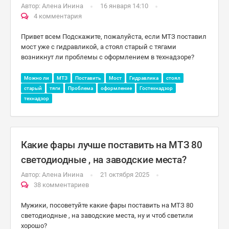
Автор:
Алена Инина
16 января 14:10
4 комментария
Привет всем Подскажите, пожалуйста, если МТЗ поставил
мост уже с гидравликой, а стоял старый с тягами
возникнут ли проблемы с оформлением в технадзоре?
Можно ли
МТЗ
Поставить
Мост
Гидравлика
стоял
старый
тяги
Проблема
оформление
Гостехнадзор
технадзор
Какие фары лучше поставить на МТЗ 80
светодиодные , на заводские места?
Автор:
Алена Инина
21 октября 2025
38 комментариев
Мужики, посоветуйте какие фары поставить на МТЗ 80
светодиодные , на заводские места, ну и чтоб светили
хорошо?