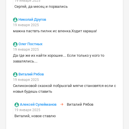
19 января 2025
Сергей, да месец и порвались
Николай Другов
19 января 2025
мажна паствть пилнк ис вленка.Ходит хараша!
Олег Постных
19 января 2025
Да где же их найти хорошие.... Если только у кого то
завалялись....
Виталий Рябов
19 января 2025
Силиконовой сказкой побрызгай мягче становятся если с
новья будешь ставить
Алексей Сулейманов
Виталий Рябов
19 января 2025
Виталий, новое ставлю