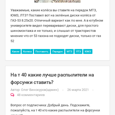
Уважаемые, какие колёса вы ставите на передок МТЗ,
ЮМЗ, ЛТЗ? Поставил вот на зелёные диски колёса от
ГАЗ-53 8.25х20. Отличный вариант как по мне. А в ютубном
университете видел переваривают диски, для простого
шиномонтажа и не только, и слышал от трактористов
мнение что от 53 газона не подходят диски, только от газ
52
Какие
Колеса
Поставить
Передок
МТЗ
ЛТЗ
ЮМЗ
На т 40 какие лучше распылители на
форсунки ставить?
Автор:
Олег Винокуров(админ)
26 марта 2021
48 комментариев
Вопрос от подписчика: Добрый день. Подскажите,
пожалуйста, на т 40 кто какие распылители на форсунки