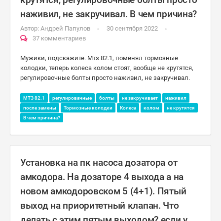
наживил, не закручивал. В чем причина?
Автор:
Андрей Папулов
30 сентября 2022
37 комментариев
Мужики, подскажите. Мтз 82.1, поменял тормозные
колодки, теперь колеса колом стоят, вообще не крутятся,
регулировочные болты просто наживил, не закручивал.
МТЗ 82.1
регулировачные
болты
не закручивает
наживил
после замены
Тормозные колодки
Колеса
колом
не крутятся
В чем причина?
Установка на пк насоса дозатора от
амкодора. На дозаторе 4 выхода а на
новом амкодоровском 5 (4+1). Пятый
выход на приоритетный клапан. Что
делать с этим пятым выходом? если у