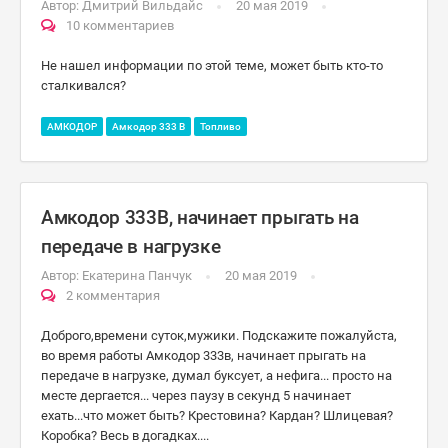
Автор:
Дмитрий Вильдайс
20 мая 2019
10 комментариев
Не нашел информации по этой теме, может быть кто-то
сталкивался?
АМКОДОР
Амкодор 333 B
Топливо
Амкодор 333В, начинает прыгать на
передаче в нагрузке
Автор:
Екатерина Панчук
20 мая 2019
2 комментария
Доброго,времени суток,мужики. Подскажите пожалуйста,
во время работы Амкодор 333в, начинает прыгать на
передаче в нагрузке, думал буксует, а нефига... просто на
месте дергается... через паузу в секунд 5 начинает
ехать...что может быть? Крестовина? Кардан? Шлицевая?
Коробка? Весь в догадках....