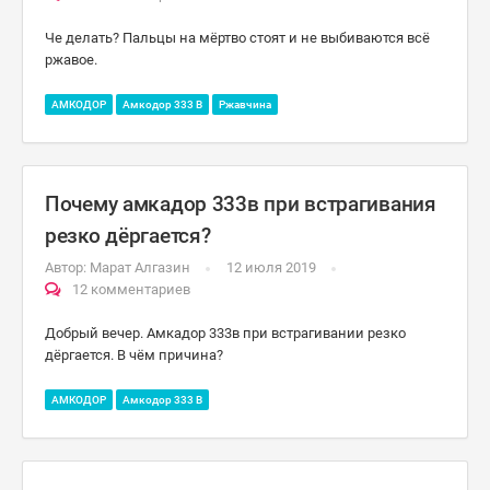
Че делать? Пальцы на мёртво стоят и не выбиваются всё
ржавое.
АМКОДОР
Амкодор 333 B
Ржавчина
Почему амкадор 333в при встрагивания
резко дёргается?
Автор:
Марат Алгазин
12 июля 2019
12 комментариев
Добрый вечер. Амкадор 333в при встрагивании резко
дёргается. В чём причина?
АМКОДОР
Амкодор 333 B