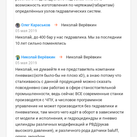
возможность изготовления по чертежам(габаритам)
определённых узлов гидравлических систем.
Олег Караськов
Николай Верёвкин
05 мая 2019
Николай, до 400 бар у нас гидравлика. Мы за последнии
10 лет сильно поменялись
Николай Верёвкин
Николай Верёвкин
05 мая 2019
Николай, не думаейте я не представитель компании
пневмакс(хотя было-бы не плохо xD), а знаю потому что
сталкиваюсь с данной продукцией можно сказать
повседневно сам работаю в сфере станостоительной
промышленности, ведь сейчас ВСЕ современные станки
производятся с ЧПУ, а числовое программное
управление не может производится без гидравлики и
пневматики, там много чего идёт в оборот в зависимости
от модели и исполнения, и гидроцидиндры и пневмо
цилиндры различных модификаций и РВД(рукав
высокого давления), и различного рода датчики baluff,
omron, renyshow