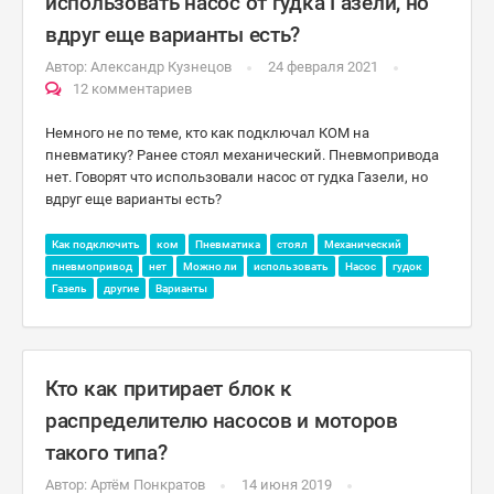
использовать насос от гудка Газели, но
вдруг еще варианты есть?
Автор:
Александр Кузнецов
24 февраля 2021
12 комментариев
Немного не по теме, кто как подключал КОМ на
пневматику? Ранее стоял механический. Пневмопривода
нет. Говорят что использовали насос от гудка Газели, но
вдруг еще варианты есть?
Как подключить
ком
Пневматика
стоял
Механический
пневмопривод
нет
Можно ли
использовать
Насос
гудок
Газель
другие
Варианты
Кто как притирает блок к
распределителю насосов и моторов
такого типа?
Автор:
Артём Понкратов
14 июня 2019