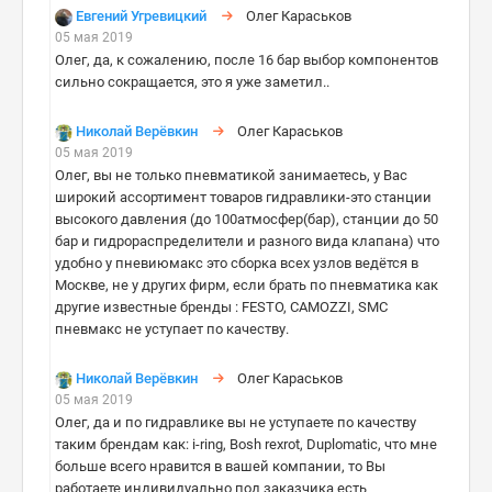
Евгений Угревицкий
Олег Караськов
05 мая 2019
Олег, да, к сожалению, после 16 бар выбор компонентов
сильно сокращается, это я уже заметил..
Николай Верёвкин
Олег Караськов
05 мая 2019
Олег, вы не только пневматикой занимаетесь, у Вас
широкий ассортимент товаров гидравлики-это станции
высокого давления (до 100атмосфер(бар), станции до 50
бар и гидрораспределители и разного вида клапана) что
удобно у пневиюмакс это сборка всех узлов ведётся в
Москве, не у других фирм, если брать по пневматика как
другие известные бренды : FESTO, CAMOZZI, SMC
пневмакс не уступает по качеству.
Николай Верёвкин
Олег Караськов
05 мая 2019
Олег, да и по гидравлике вы не уступаете по качеству
таким брендам как: i-ring, Bosh rexrot, Duplomatic, что мне
больше всего нравится в вашей компании, то Вы
работаете индивидуально под заказчика есть