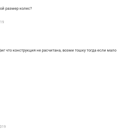
кой размер колес?
019
фиг что конструкция не расчитана, возми тошку тогда если мало
2019