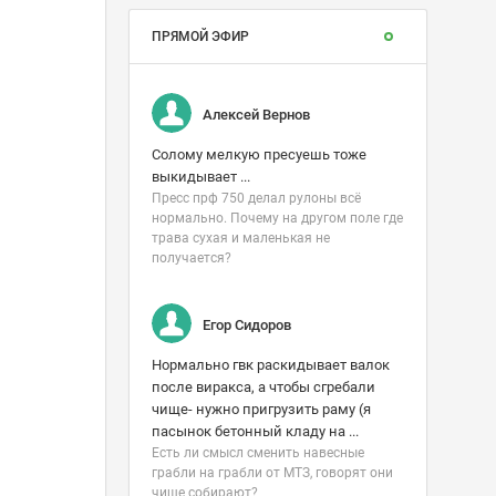
ПРЯМОЙ ЭФИР
Алексей Вернов
Солому мелкую пресуешь тоже
выкидывает ...
Пресс прф 750 делал рулоны всë
нормально. Почему на другом поле где
трава сухая и маленькая не
получается?
Егор Сидоров
Нормально гвк раскидывает валок
после виракса, а чтобы сгребали
чище- нужно пригрузить раму (я
пасынок бетонный кладу на ...
Есть ли смысл сменить навесные
грабли на грабли от МТЗ, говорят они
чище собирают?