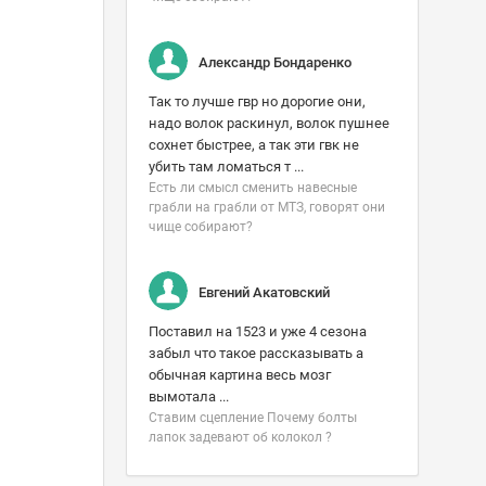
Александр Бондаренко
Так то лучше гвр но дорогие они,
надо волок раскинул, волок пушнее
сохнет быстрее, а так эти гвк не
убить там ломаться т ...
Есть ли смысл сменить навесные
грабли на грабли от МТЗ, говорят они
чище собирают?
Евгений Акатовский
Поставил на 1523 и уже 4 сезона
забыл что такое рассказывать а
обычная картина весь мозг
вымотала ...
Ставим сцепление Почему болты
лапок задевают об колокол ?