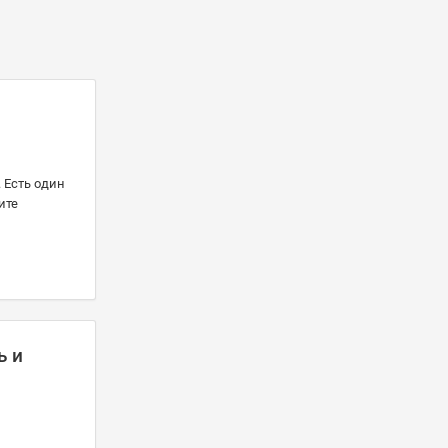
. Есть один
ите
ь и