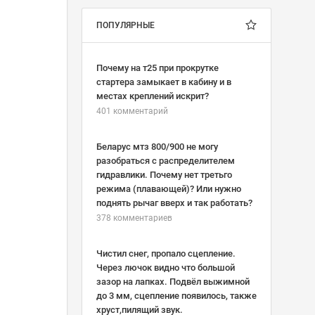
ПОПУЛЯРНЫЕ
Почему на т25 при прокрутке
стартера замыкает в кабину и в
местах креплений искрит?
401 комментарий
Беларус мтз 800/900 не могу
разобраться с распределителем
гидравлики. Почему нет третьго
режима (плавающей)? Или нужно
поднять рычаг вверх и так работать?
378 комментариев
Чистил снег, пропало сцепление.
Через лючок видно что большой
зазор на лапках. Подвёл выжимной
до 3 мм, сцепление появилось, также
хруст,пилящий звук.