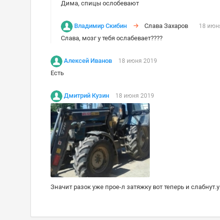
Дима, спицы ослобевают
Владимир Скибин
Слава Захаров
18 июн
Слава, мозг у тебя ослабевает????
Алексей Иванов
18 июня 2019
Есть
Дмитрий Кузин
18 июня 2019
Значит разок уже прое-л затяжку вот теперь и слабнут.у