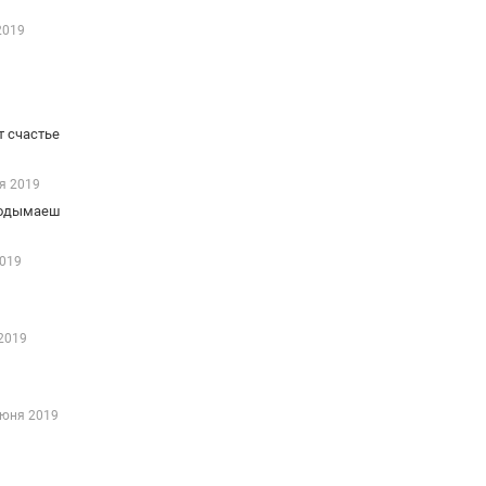
2019
т счастье
я 2019
 подымаеш
2019
2019
июня 2019