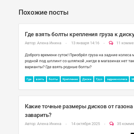
Похожие посты
Где взять болты крепления груза к диску
Автор:
Алена Инина
13 января 14:16
11 комме
Доброго времени суток! Приобрёл груза на задние колеса м
родной под шплинт со шляпкой ,нигде в магазинах нет таки
варианты? Где взять родные болты?
Где
взять
болты
Крепление
Диски
Груз
задние колеса
М
Какие точные размеры дисков от газона 
заварить?
Автор:
Алена Инина
14 октября 2025
35 комм