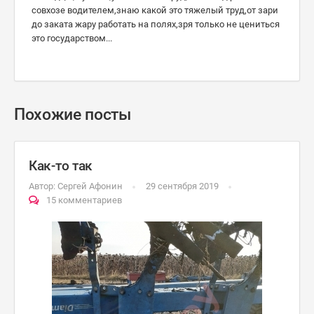
совхозе водителем,знаю какой это тяжелый труд,от зари
до заката жару работать на полях,зря только не цениться
это государством...
Похожие посты
Как-то так
Автор:
Сергей Афонин
29 сентября 2019
15 комментариев