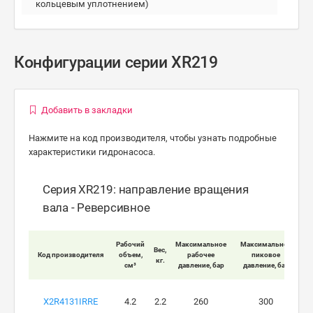
кольцевым уплотнением)
Конфигурации серии XR219
Добавить в закладки
Нажмите на код производителя, чтобы узнать подробные
характеристики гидронасоса.
Серия XR219: направление вращения
вала - Реверсивное
Мак
Рабочий
Максимальное
Максимальное
Вес,
Код производителя
объем,
рабочее
пиковое
кг.
вра
см³
давление, бар
давление, бар
X2R4131IRRE
4.2
2.2
260
300