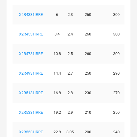
X2R4331IRRE
6
2.3
260
300
X2R4531IRRE
8.4
2.4
260
300
X2R4731IRRE
10.8
2.5
260
300
X2R4931IRRE
14.4
2.7
250
290
X2R5131IRRE
16.8
2.8
230
270
X2R5331IRRE
19.2
2.9
210
250
X2R5531IRRE
22.8
3.05
200
240