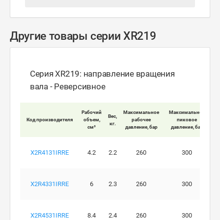
Другие товары серии XR219
Серия XR219: направление вращения
вала - Реверсивное
Мак
Рабочий
Максимальное
Максимальное
Вес,
Код производителя
объем,
рабочее
пиковое
кг.
вра
см³
давление, бар
давление, бар
X2R4131IRRE
4.2
2.2
260
300
X2R4331IRRE
6
2.3
260
300
X2R4531IRRE
8.4
2.4
260
300