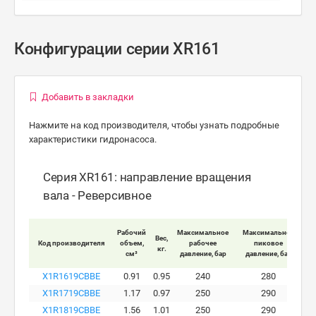
Конфигурации серии XR161
Добавить в закладки
Нажмите на код производителя, чтобы узнать подробные
характеристики гидронасоса.
Серия XR161: направление вращения
вала - Реверсивное
Мак
Рабочий
Максимальное
Максимальное
Вес,
Код производителя
объем,
рабочее
пиковое
кг.
вра
см³
давление, бар
давление, бар
X1R1619CBBE
0.91
0.95
240
280
X1R1719CBBE
1.17
0.97
250
290
X1R1819CBBE
1.56
1.01
250
290