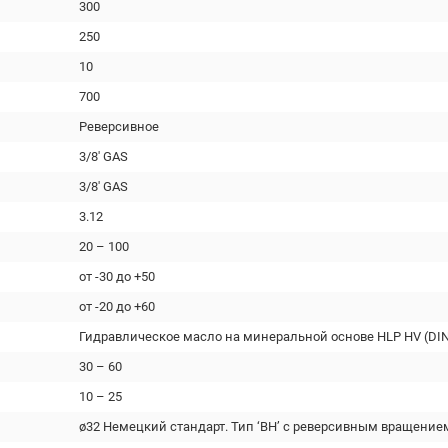
300
250
10
700
Реверсивное
3/8' GAS
3/8' GAS
3.12
20 – 100
от -30 до +50
от -20 до +60
Гидравлическое масло на минеральной основе HLP HV (DIN
30 – 60
10 – 25
ø32 Немецкий стандарт. Тип ‘BH’ с реверсивным вращение