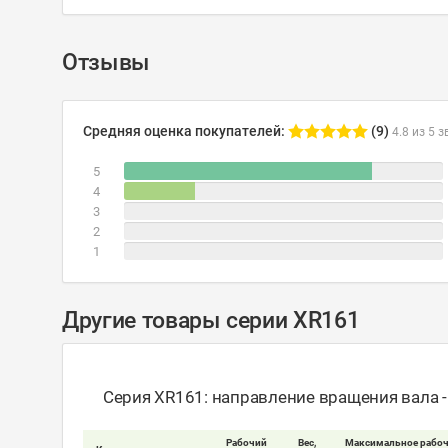
Отзывы
Средняя оценка покупателей:
(9)
4.8 из 5 з
5
4
3
2
1
Другие товары серии XR161
Серия XR161: направление вращения вала 
Рабочий
Вес,
Максимальное рабоч