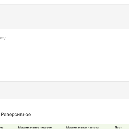
везд
- Реверсивное
ее
Максимальное пиковое
Максимальная частота
Порт