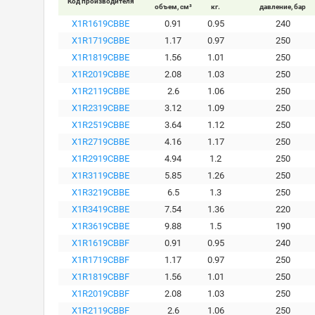
Код производителя
объем, см³
кг.
давление, бар
X1R1619CBBE
0.91
0.95
240
X1R1719CBBE
1.17
0.97
250
X1R1819CBBE
1.56
1.01
250
X1R2019CBBE
2.08
1.03
250
X1R2119CBBE
2.6
1.06
250
X1R2319CBBE
3.12
1.09
250
X1R2519CBBE
3.64
1.12
250
X1R2719CBBE
4.16
1.17
250
X1R2919CBBE
4.94
1.2
250
X1R3119CBBE
5.85
1.26
250
X1R3219CBBE
6.5
1.3
250
X1R3419CBBE
7.54
1.36
220
X1R3619CBBE
9.88
1.5
190
X1R1619CBBF
0.91
0.95
240
X1R1719CBBF
1.17
0.97
250
X1R1819CBBF
1.56
1.01
250
X1R2019CBBF
2.08
1.03
250
X1R2119CBBF
2.6
1.06
250