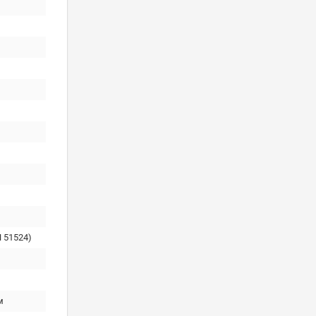
 51524)
м