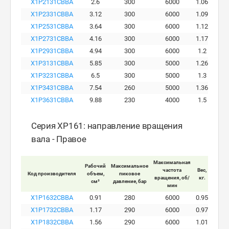
X1P2131CBBA
2.6
300
6000
1.06
X1P2331CBBA
3.12
300
6000
1.09
X1P2531CBBA
3.64
300
6000
1.12
X1P2731CBBA
4.16
300
6000
1.17
X1P2931CBBA
4.94
300
6000
1.2
X1P3131CBBA
5.85
300
5000
1.26
X1P3231CBBA
6.5
300
5000
1.3
X1P3431CBBA
7.54
260
5000
1.36
X1P3631CBBA
9.88
230
4000
1.5
Серия XP161: направление вращения
вала - Правое
Максимальная
Рабочий
Максимальное
Макси
частота
Вес,
Код производителя
объем,
пиковое
ра
вращения, об/
кг.
см³
давление, бар
давле
мин
X1P1632CBBA
0.91
280
6000
0.95
X1P1732CBBA
1.17
290
6000
0.97
X1P1832CBBA
1.56
290
6000
1.01