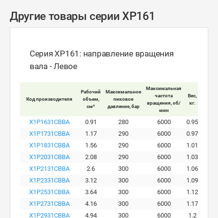
Другие товары серии XP161
Серия XP161: направление вращения
вала - Левое
Максимальная
Рабочий
Максимальное
Макси
частота
Вес,
Код производителя
объем,
пиковое
ра
вращения, об/
кг.
см³
давление, бар
давле
мин
X1P1631CBBA
0.91
280
6000
0.95
X1P1731CBBA
1.17
290
6000
0.97
X1P1831CBBA
1.56
290
6000
1.01
X1P2031CBBA
2.08
290
6000
1.03
X1P2131CBBA
2.6
300
6000
1.06
X1P2331CBBA
3.12
300
6000
1.09
X1P2531CBBA
3.64
300
6000
1.12
X1P2731CBBA
4.16
300
6000
1.17
X1P2931CBBA
4.94
300
6000
1.2