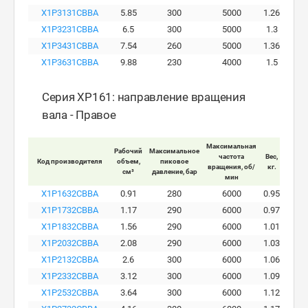
X1P3131CBBA
5.85
300
5000
1.26
X1P3231CBBA
6.5
300
5000
1.3
X1P3431CBBA
7.54
260
5000
1.36
X1P3631CBBA
9.88
230
4000
1.5
Серия XP161: направление вращения
вала - Правое
Максимальная
Рабочий
Максимальное
Макси
частота
Вес,
Код производителя
объем,
пиковое
ра
вращения, об/
кг.
см³
давление, бар
давле
мин
X1P1632CBBA
0.91
280
6000
0.95
X1P1732CBBA
1.17
290
6000
0.97
X1P1832CBBA
1.56
290
6000
1.01
X1P2032CBBA
2.08
290
6000
1.03
X1P2132CBBA
2.6
300
6000
1.06
X1P2332CBBA
3.12
300
6000
1.09
X1P2532CBBA
3.64
300
6000
1.12