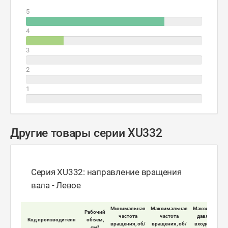
5
4
3
2
1
Другие товары серии XU332
Серия XU332: направление вращения
вала - Левое
Минимальная
Максимальная
Максимально
Рабочий
частота
частота
давление на
Код производителя
объем,
вращения, об/
вращения, об/
входе мотора
см³