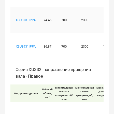
X3U8731IPPA
74.46
700
2300
190
X3U8931IPPA
86.87
700
2300
160
Серия XU332: направление вращения
вала - Правое
Минимальная
Максимальная
Максимально
Рабочий
частота
частота
давление на
Код производителя
объем,
вращения, об/
вращения, об/
входе мотора
см³
мин
мин
бар