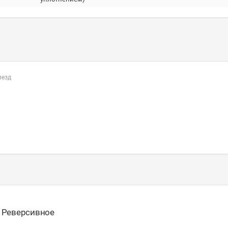
везд
- Реверсивное