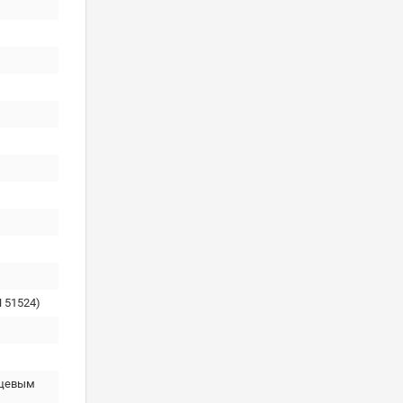
 51524)
ьцевым