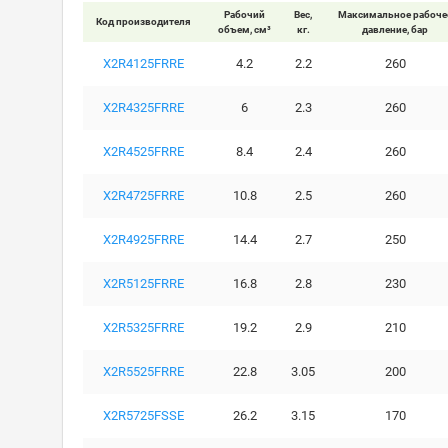
Рабочий
Вес,
Максимальное рабоче
Код производителя
объем, см³
кг.
давление, бар
X2R4125FRRE
4.2
2.2
260
X2R4325FRRE
6
2.3
260
X2R4525FRRE
8.4
2.4
260
X2R4725FRRE
10.8
2.5
260
X2R4925FRRE
14.4
2.7
250
X2R5125FRRE
16.8
2.8
230
X2R5325FRRE
19.2
2.9
210
X2R5525FRRE
22.8
3.05
200
X2R5725FSSE
26.2
3.15
170