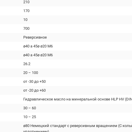
210
170
10
700
Реверсивное
ø40 a 45ø ø20 М6
ø40 a 45ø ø20 М6
26.2
20 – 100
от -30 до +50
от -20 до +60
Гидравлическое масло на минеральной основе HLP HV (DIN
30 – 60
10 – 25
ø80 Немецкий стандарт с реверсивным вращением (С кол
уплотнением)