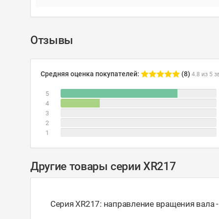
Отзывы
Средняя оценка покупателей:
(8)
4.8 из 5 з
5
4
3
2
1
Другие товары серии XR217
Серия XR217: направление вращения вала 