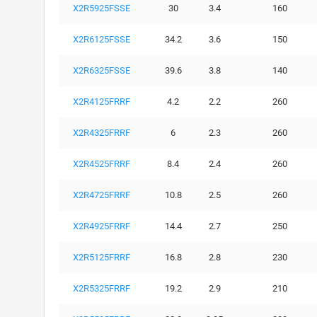
X2R5925FSSE
30
3.4
160
X2R6125FSSE
34.2
3.6
150
X2R6325FSSE
39.6
3.8
140
X2R4125FRRF
4.2
2.2
260
X2R4325FRRF
6
2.3
260
X2R4525FRRF
8.4
2.4
260
X2R4725FRRF
10.8
2.5
260
X2R4925FRRF
14.4
2.7
250
X2R5125FRRF
16.8
2.8
230
X2R5325FRRF
19.2
2.9
210