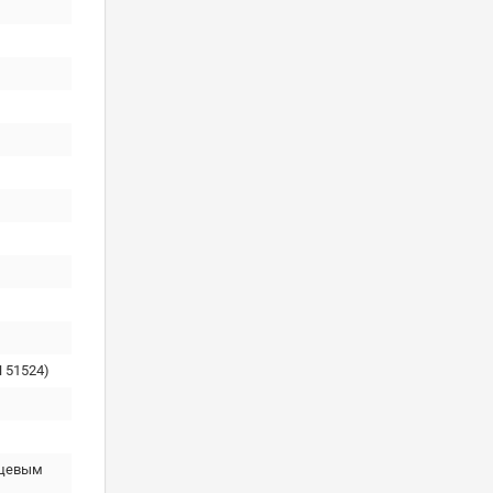
 51524)
ьцевым