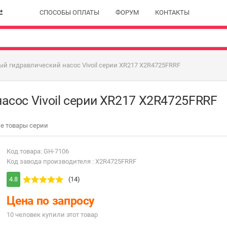
СПОСОБЫ ОПЛАТЫ
ФОРУМ
КОНТАКТЫ
й гидравлический насос Vivoil серии XR217 X2R4725FRRF
асос Vivoil серии XR217 X2R4725FRRF
е товары серии
Код товара: GH-7106
Код завода производителя : X2R4725FRRF
4.8
(14)
Цена по запросу
10 человек купили этот товар