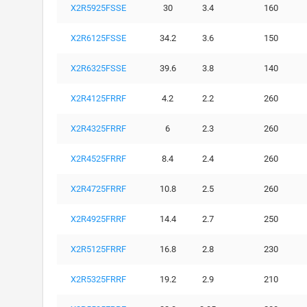
X2R5925FSSE
30
3.4
160
X2R6125FSSE
34.2
3.6
150
X2R6325FSSE
39.6
3.8
140
X2R4125FRRF
4.2
2.2
260
X2R4325FRRF
6
2.3
260
X2R4525FRRF
8.4
2.4
260
X2R4725FRRF
10.8
2.5
260
X2R4925FRRF
14.4
2.7
250
X2R5125FRRF
16.8
2.8
230
X2R5325FRRF
19.2
2.9
210