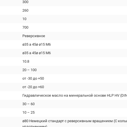
300
260
10
700
Реверсивное
ø35 a 45ø ø15 M6
ø35 a 45ø ø15 M6
10.8
20 – 100
от -30 до +50
от -20 до +60
Гидравлическое масло на минеральной основе HLP HV (DIN
30 – 60
10 – 25
ø80 Немецкий стандарт с реверсивным вращением (С кол
уплотнением)