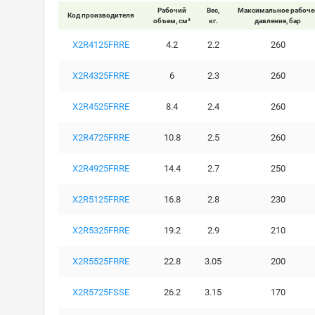
Рабочий
Вес,
Максимальное рабоче
Код производителя
объем, см³
кг.
давление, бар
X2R4125FRRE
4.2
2.2
260
X2R4325FRRE
6
2.3
260
X2R4525FRRE
8.4
2.4
260
X2R4725FRRE
10.8
2.5
260
X2R4925FRRE
14.4
2.7
250
X2R5125FRRE
16.8
2.8
230
X2R5325FRRE
19.2
2.9
210
X2R5525FRRE
22.8
3.05
200
X2R5725FSSE
26.2
3.15
170