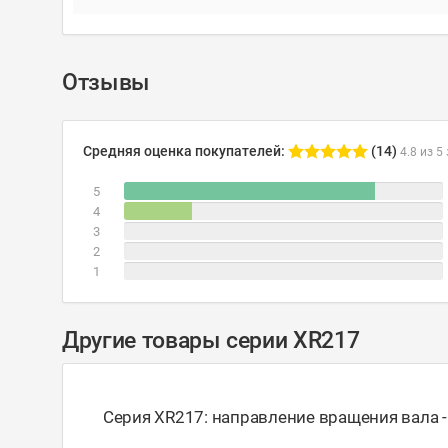
Отзывы
Средняя оценка покупателей:
(14)
4.8 из 5
5
4
3
2
1
Другие товары серии XR217
Серия XR217: направление вращения вала 