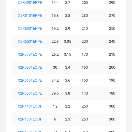
X2R4901EPPE
14.4
2.7
250
290
X2R5101EPPE
16.8
2.8
230
270
X2R5301EPPE
19.2
2.9
210
250
X2R5501EPPE
22.8
3.05
200
240
X2R5701EQPE
26.2
3.15
170
210
X2R5901EQPE
30
3.4
160
200
X2R6101EQPE
34.2
3.6
150
190
X2R6301EQPE
39.6
3.8
140
180
X2R4101EOOF
4.2
2.2
260
300
X2R4301EOOF
6
2.3
260
300