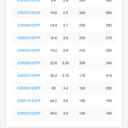
X2R4501EOOF
8.4
2.4
260
300
X2R4701EOOF
10.8
2.5
260
300
X2R4901EPPF
14.4
2.7
250
290
X2R5101EPPF
16.8
2.8
230
270
X2R5301EPPF
19.2
2.9
210
250
X2R5501EPPF
22.8
3.05
200
240
X2R5701EQPF
26.2
3.15
170
210
X2R5901EQPF
30
3.4
160
200
X2R6101EQPF
34.2
3.6
150
190
X2R6301EQPF
39.6
3.8
140
180