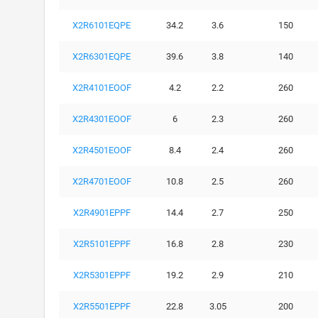
X2R6101EQPE
34.2
3.6
150
X2R6301EQPE
39.6
3.8
140
X2R4101EOOF
4.2
2.2
260
X2R4301EOOF
6
2.3
260
X2R4501EOOF
8.4
2.4
260
X2R4701EOOF
10.8
2.5
260
X2R4901EPPF
14.4
2.7
250
X2R5101EPPF
16.8
2.8
230
X2R5301EPPF
19.2
2.9
210
X2R5501EPPF
22.8
3.05
200