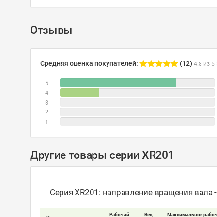
Отзывы
Средняя оценка покупателей:
(12)
4.8 из 5
5
4
3
2
1
Другие товары серии XR201
Серия XR201: направление вращения вала 
Рабочий
Вес,
Максимальное рабоч