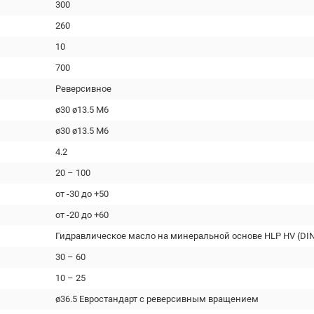
300
260
10
700
Реверсивное
ø30 ø13.5 М6
ø30 ø13.5 М6
4.2
20 – 100
от -30 до +50
от -20 до +60
Гидравлическое масло на минеральной основе HLP HV (DIN
30 – 60
10 – 25
ø36.5 Евростандарт с реверсивным вращением