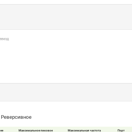
 звезд
- Реверсивное
ее
Максимальное пиковое
Максимальная частота
Порт