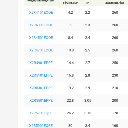
Код производителя
объем, см³
кг.
давление, бар
X2R4101EOOE
4.2
2.2
260
X2R4301EOOE
6
2.3
260
X2R4501EOOE
8.4
2.4
260
X2R4701EOOE
10.8
2.5
260
X2R4901EPPE
14.4
2.7
250
X2R5101EPPE
16.8
2.8
230
X2R5301EPPE
19.2
2.9
210
X2R5501EPPE
22.8
3.05
200
X2R5701EQPE
26.2
3.15
170
X2R5901EQPE
30
3.4
160