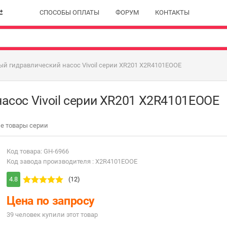
СПОСОБЫ ОПЛАТЫ
ФОРУМ
КОНТАКТЫ
й гидравлический насос Vivoil серии XR201 X2R4101EOOE
асос Vivoil серии XR201 X2R4101EOOE
е товары серии
Код товара: GH-6966
Код завода производителя : X2R4101EOOE
4.8
(12)
Цена по запросу
39 человек купили этот товар