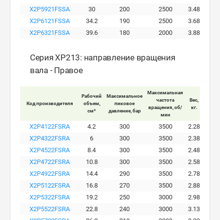
X2P5921FSSA
30
200
2500
3.48
X2P6121FSSA
34.2
190
2500
3.68
X2P6321FSSA
39.6
180
2000
3.88
Серия XP213: направление вращения
вала - Правое
Максимальная
Рабочий
Максимальное
Макси
частота
Вес,
Код производителя
объем,
пиковое
ра
вращения, об/
кг.
см³
давление, бар
давле
мин
X2P4122FSRA
4.2
300
3500
2.28
X2P4322FSRA
6
300
3500
2.38
X2P4522FSRA
8.4
300
3500
2.48
X2P4722FSRA
10.8
300
3500
2.58
X2P4922FSRA
14.4
290
3500
2.78
X2P5122FSRA
16.8
270
3500
2.88
X2P5322FSRA
19.2
250
3000
2.98
X2P5522FSRA
22.8
240
3000
3.13