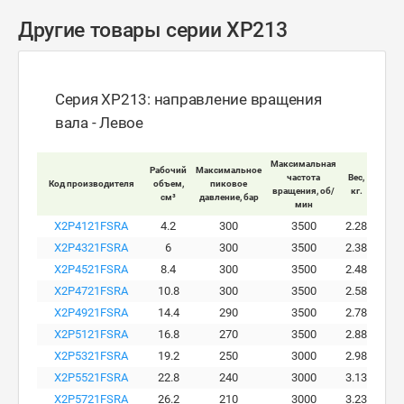
Другие товары серии XP213
Серия XP213: направление вращения
вала - Левое
Максимальная
Рабочий
Максимальное
Макси
частота
Вес,
Код производителя
объем,
пиковое
ра
вращения, об/
кг.
см³
давление, бар
давле
мин
X2P4121FSRA
4.2
300
3500
2.28
X2P4321FSRA
6
300
3500
2.38
X2P4521FSRA
8.4
300
3500
2.48
X2P4721FSRA
10.8
300
3500
2.58
X2P4921FSRA
14.4
290
3500
2.78
X2P5121FSRA
16.8
270
3500
2.88
X2P5321FSRA
19.2
250
3000
2.98
X2P5521FSRA
22.8
240
3000
3.13
X2P5721FSRA
26.2
210
3000
3.23