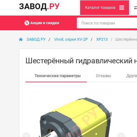
ЗАВОД
.РУ
Каталог товаров
Акции и скидки
ЗАВОД РУ
Vivoil, серия XV-2P
XP213
Шестерённы
Шестерённый гидравлический н
Технические параметры
Отзывы
Други