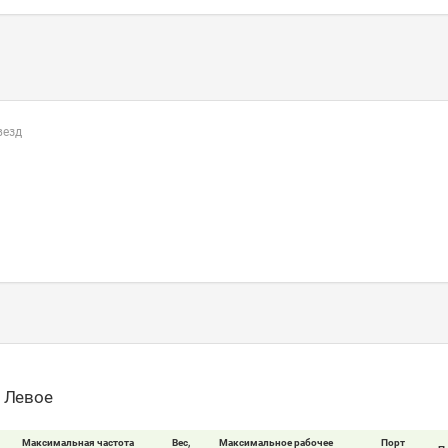
везд
- Левое
Максимальная частота
Вес,
Максимальное рабочее
Порт