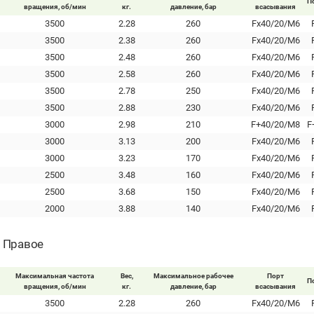
П
вращения, об/мин
кг.
давление, бар
всасывания
3500
2.28
260
Fx40/20/M6
3500
2.38
260
Fx40/20/M6
3500
2.48
260
Fx40/20/M6
3500
2.58
260
Fx40/20/M6
3500
2.78
250
Fx40/20/M6
3500
2.88
230
Fx40/20/M6
3000
2.98
210
F+40/20/M8
F
3000
3.13
200
Fx40/20/M6
3000
3.23
170
Fx40/20/M6
2500
3.48
160
Fx40/20/M6
2500
3.68
150
Fx40/20/M6
2000
3.88
140
Fx40/20/M6
- Правое
Максимальная частота
Вес,
Максимальное рабочее
Порт
П
вращения, об/мин
кг.
давление, бар
всасывания
3500
2.28
260
Fx40/20/M6