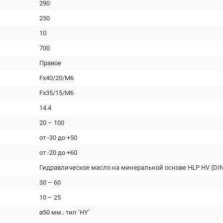
290
250
10
700
Правое
Fx40/20/M6
Fx35/15/M6
14.4
20 – 100
от -30 до +50
от -20 до +60
Гидравлическое масло на минеральной основе HLP HV (DIN
30 – 60
10 – 25
ø50 мм.. тип ‘HY’