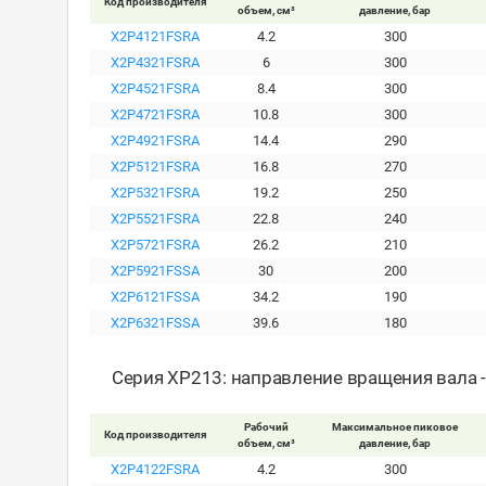
Код производителя
объем, см³
давление, бар
X2P4121FSRA
4.2
300
X2P4321FSRA
6
300
X2P4521FSRA
8.4
300
X2P4721FSRA
10.8
300
X2P4921FSRA
14.4
290
X2P5121FSRA
16.8
270
X2P5321FSRA
19.2
250
X2P5521FSRA
22.8
240
X2P5721FSRA
26.2
210
X2P5921FSSA
30
200
X2P6121FSSA
34.2
190
X2P6321FSSA
39.6
180
Серия XP213: направление вращения вала 
Рабочий
Максимальное пиковое
Код производителя
объем, см³
давление, бар
X2P4122FSRA
4.2
300