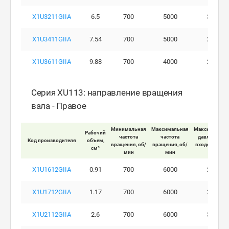
X1U3211GIIA
6.5
700
5000
300
X1U3411GIIA
7.54
700
5000
260
X1U3611GIIA
9.88
700
4000
230
Серия XU113: направление вращения
вала - Правое
Минимальная
Максимальная
Максимально
Рабочий
частота
частота
давление на
Код производителя
объем,
вращения, об/
вращения, об/
входе мотора
см³
мин
мин
бар
X1U1612GIIA
0.91
700
6000
280
X1U1712GIIA
1.17
700
6000
290
X1U2112GIIA
2.6
700
6000
300