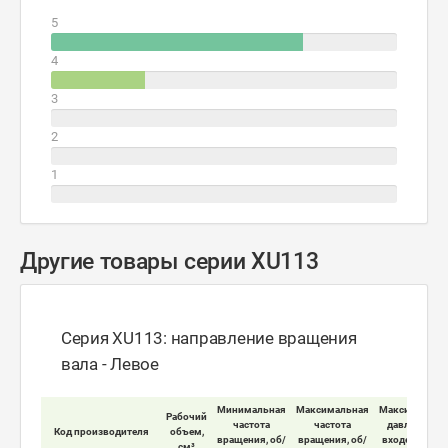
5
4
3
2
1
Другие товары серии XU113
Серия XU113: направление вращения
вала - Левое
Минимальная
Максимальная
Максимально
Рабочий
частота
частота
давление на
Код производителя
объем,
вращения, об/
вращения, об/
входе мотора
см³