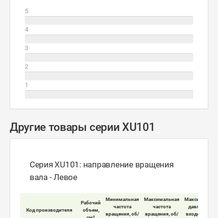
5
4
3
2
1
Другие товары серии XU101
Серия XU101: направление вращения
вала - Левое
Минимальная
Максимальная
Максимально
Рабочий
частота
частота
давление на
Код производителя
объем,
вращения, об/
вращения, об/
входе мотора
см³