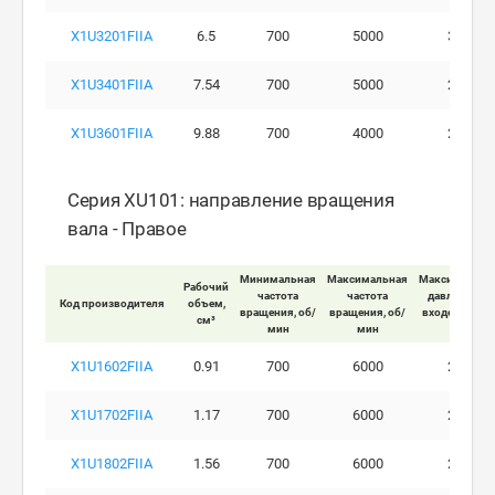
X1U3201FIIA
6.5
700
5000
300
X1U3401FIIA
7.54
700
5000
260
X1U3601FIIA
9.88
700
4000
230
Серия XU101: направление вращения
вала - Правое
Минимальная
Максимальная
Максимально
Рабочий
частота
частота
давление на
Код производителя
объем,
вращения, об/
вращения, об/
входе мотора
см³
мин
мин
бар
X1U1602FIIA
0.91
700
6000
280
X1U1702FIIA
1.17
700
6000
290
X1U1802FIIA
1.56
700
6000
290