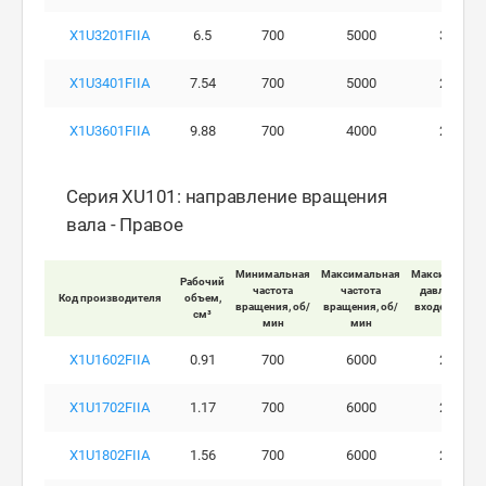
X1U3201FIIA
6.5
700
5000
300
X1U3401FIIA
7.54
700
5000
260
X1U3601FIIA
9.88
700
4000
230
Серия XU101: направление вращения
вала - Правое
Минимальная
Максимальная
Максимально
Рабочий
частота
частота
давление на
Код производителя
объем,
вращения, об/
вращения, об/
входе мотора
см³
мин
мин
бар
X1U1602FIIA
0.91
700
6000
280
X1U1702FIIA
1.17
700
6000
290
X1U1802FIIA
1.56
700
6000
290