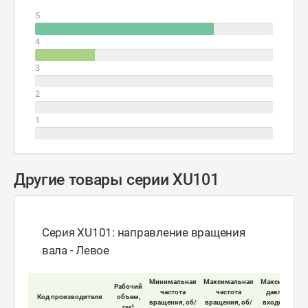
5
4
3
2
1
Другие товары серии XU101
Серия XU101: направление вращения
вала - Левое
Минимальная
Максимальная
Максимально
Рабочий
частота
частота
давление на
Код производителя
объем,
вращения, об/
вращения, об/
входе мотора
см³