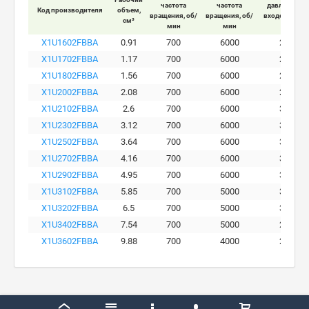
частота
частота
давление на
Код производителя
объем,
вращения, об/
вращения, об/
входе мотора
см³
мин
мин
бар
X1U1602FBBA
0.91
700
6000
280
X1U1702FBBA
1.17
700
6000
290
X1U1802FBBA
1.56
700
6000
290
X1U2002FBBA
2.08
700
6000
290
X1U2102FBBA
2.6
700
6000
300
X1U2302FBBA
3.12
700
6000
300
X1U2502FBBA
3.64
700
6000
300
X1U2702FBBA
4.16
700
6000
300
X1U2902FBBA
4.95
700
6000
300
X1U3102FBBA
5.85
700
5000
300
X1U3202FBBA
6.5
700
5000
300
X1U3402FBBA
7.54
700
5000
260
X1U3602FBBA
9.88
700
4000
230