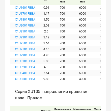
мин
мин
бар
X1U1601FBBA
0.91
700
6000
280
X1U1701FBBA
1.17
700
6000
290
X1U1801FBBA
1.56
700
6000
290
X1U2001FBBA
2.08
700
6000
290
X1U2101FBBA
2.6
700
6000
300
X1U2301FBBA
3.12
700
6000
300
X1U2501FBBA
3.64
700
6000
300
X1U2701FBBA
4.16
700
6000
300
X1U2901FBBA
4.95
700
6000
300
X1U3101FBBA
5.85
700
5000
300
X1U3201FBBA
6.5
700
5000
300
X1U3401FBBA
7.54
700
5000
260
X1U3601FBBA
9.88
700
4000
230
Серия XU105: направление вращения
вала - Правое
Минимальная
Максимальная
Максимально
Рабочий