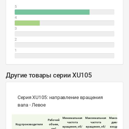
5
4
3
2
1
Другие товары серии XU105
Серия XU105: направление вращения
вала - Левое
Минимальная
Максимальная
Максимально
Рабочий
частота
частота
давление на
Код производителя
объем,
вращения, об/
вращения, об/
входе мотора
см³