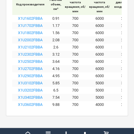
частота
частота
давление на
Код производителя
объем,
вращения, об/
вращения, об/
входе мотора
см³
мин
мин
бар
X1U1602FBBA
0.91
700
6000
280
X1U1702FBBA
1.17
700
6000
290
X1U1802FBBA
1.56
700
6000
290
X1U2002FBBA
2.08
700
6000
290
X1U2102FBBA
2.6
700
6000
300
X1U2302FBBA
3.12
700
6000
300
X1U2502FBBA
3.64
700
6000
300
X1U2702FBBA
4.16
700
6000
300
X1U2902FBBA
4.95
700
6000
300
X1U3102FBBA
5.85
700
5000
300
X1U3202FBBA
6.5
700
5000
300
X1U3402FBBA
7.54
700
5000
260
X1U3602FBBA
9.88
700
4000
230