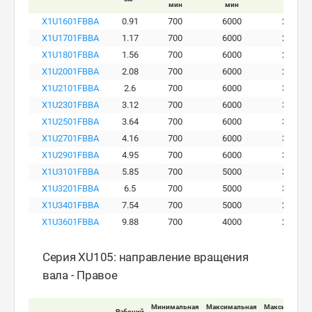
мин
мин
бар
X1U1601FBBA
0.91
700
6000
280
X1U1701FBBA
1.17
700
6000
290
X1U1801FBBA
1.56
700
6000
290
X1U2001FBBA
2.08
700
6000
290
X1U2101FBBA
2.6
700
6000
300
X1U2301FBBA
3.12
700
6000
300
X1U2501FBBA
3.64
700
6000
300
X1U2701FBBA
4.16
700
6000
300
X1U2901FBBA
4.95
700
6000
300
X1U3101FBBA
5.85
700
5000
300
X1U3201FBBA
6.5
700
5000
300
X1U3401FBBA
7.54
700
5000
260
X1U3601FBBA
9.88
700
4000
230
Серия XU105: направление вращения
вала - Правое
Минимальная
Максимальная
Максимально
Рабочий