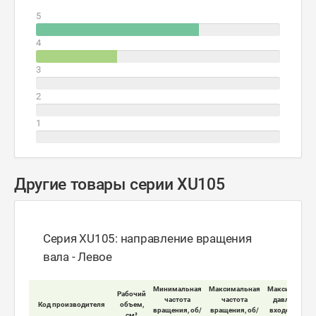
5
4
3
2
1
Другие товары серии XU105
Серия XU105: направление вращения
вала - Левое
Минимальная
Максимальная
Максимально
Рабочий
частота
частота
давление на
Код производителя
объем,
вращения, об/
вращения, об/
входе мотора
см³